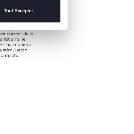
peut jouer un
dans cette
Tout Accepter
elle a un impact
e développement
et de ses
r elle permet le
nt correct de la
ntit ainsi le
nt harmonieux
sa stimulation
complète.