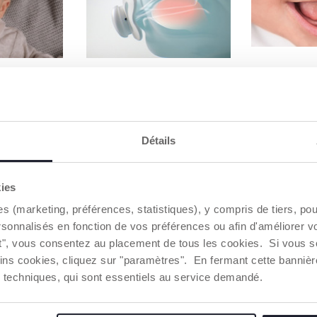
E TOUT
PHYSIOFORMA EST UNE
LA BOUCH
EXCLUSIVITÉ CHICCO
CONFLUEN
cco
PhysioForma est le design
La bouche es
raînent
anatomique et fonctionnel
un « confluent
ons vitales de
exclusif des sucettes Chicco,
nombreuses f
Détails
une
développé pour favoriser et
sont activées
 la
stimuler correctement les
développent à
ccion, la
fonctions vitales de la bouche
cavité buccal
astication et
pendant la succion non
interconnexio
kies
nutritive, en maintenant la
clés sur la c
es (marketing, préférences, statistiques), y compris de tiers, p
position physiologique de la
des enfants : 
langue contre le palais.
succion, dégl
rsonnalisés en fonction de vos préférences ou afin d'améliorer v
mastication, 
ut", vous consentez au placement de tous les cookies. Si vous s
phonation.
ins cookies, cliquez sur "paramètres". En fermant cette banniè
ies techniques, qui sont essentiels au service demandé.
La sucette a
fonctionnell