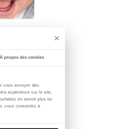
E COMME
T VITAL
t décrite comme
 vital » car de
onctions vitales
À propos des cookies
 et se
 l'intérieur de la
e, avec diverses
ns et des effets
roissance saine
our vous envoyer des
respiration,
utition,
otre expérience sur le site.
mastication et
ouhaitez en savoir plus ou
re, vous consentez à
natomique et
e Chicco