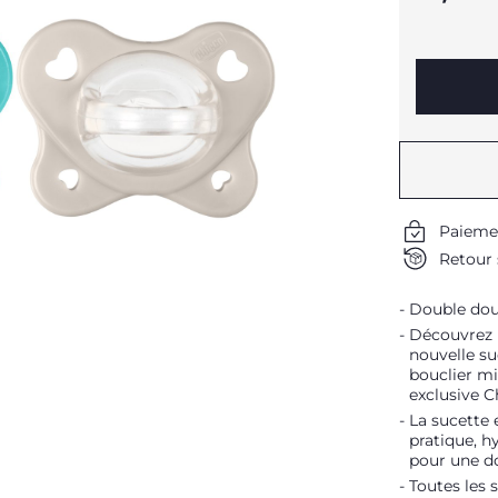
Paieme
Retour 
Double dou
Découvrez l
nouvelle su
bouclier m
exclusive C
La sucette 
pratique, h
pour une d
Toutes les 