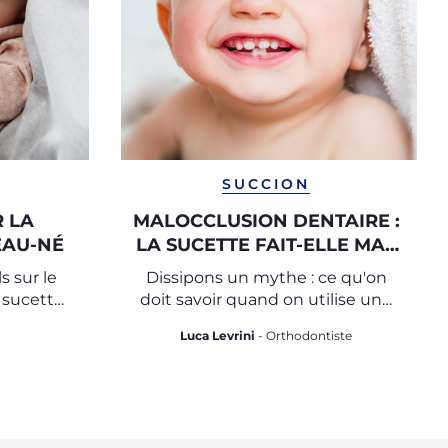
SUCCION
 LA
MALOCCLUSION DENTAIRE :
EAU-NÉ
LA SUCETTE FAIT-ELLE MAL
AUX DENTS ?
s sur le
Dissipons un mythe : ce qu'on
 sucette
doit savoir quand on utilise une
né
sucette
Luca Levrini
- Orthodontiste