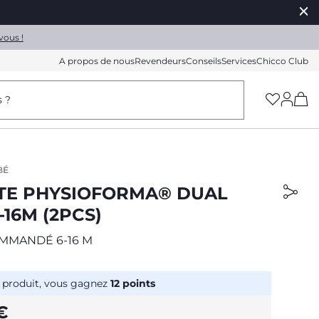
vous !
A propos de nous
Revendeurs
Conseils
Services
Chicco Club
(h
s ?
BÉ
TE PHYSIOFORMA® DUAL
-16M (2PCS)
MMANDÉ 6-16 M
 produit, vous gagnez
12
points
€