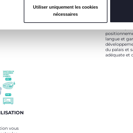
PhysioForma 
rôle crucial 
Utiliser uniquement les cookies
dynamique : 
nécessaires
positif sur l
de la bouche 
fonctions, ca
positionneme
langue et gara
développeme
du palais et 
adéquate et 
ILISATION
ation vous