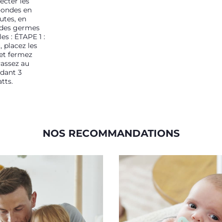
ecter les
-ondes en
utes, en
 des germes
es : ÉTAPE 1 :
 placez les
et fermez
Passez au
dant 3
tts.
NOS RECOMMANDATIONS