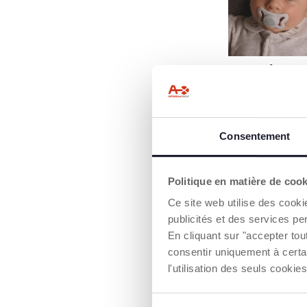
C'EST LÀ QU
COMMENCE
Les sucettes Chi
PhysioForma ent
toutes les foncti
Consentement
la bouche pour 
croissance saine :
respiration, la su
déglutition, la m
Politique en matière de coo
la phonation.
Ce site web utilise des cooki
publicités et des services pe
En cliquant sur "accepter to
consentir uniquement à certa
l'utilisation des seuls cook