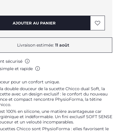
AJOUTER AU PANIER
Livraison estimée:
11 août
nt sécurisé
simple et rapide
ceur pour un confort unique.
a double douceur de la sucette Chicco dual Soft, la
cette avec un design exclusif : le confort du nouveau
ince et compact rencontre PhysioForma, la tétine
hicco.
est 100% en silicone, une matière avantageuse car
ygiénique et indéformable. Un fini exclusif SOFT SENSE
ouceur et un velouté incomparables.
sucettes Chicco sont PhysioForma : elles favorisent le