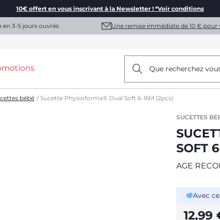
10€ offert en vous inscrivant à la Newsletter ! *Voir conditions
Une remise immédiate de 10 € pour 
n en 3-5 jours ouvrés
omotions
Que recherchez vou
cettes bébé
Sucette Physioforma® Dual Soft 6-16M (2pcs)
SUCETTES BÉ
SUCET
SOFT 6
AGE RECO
Avec ce
12,99 