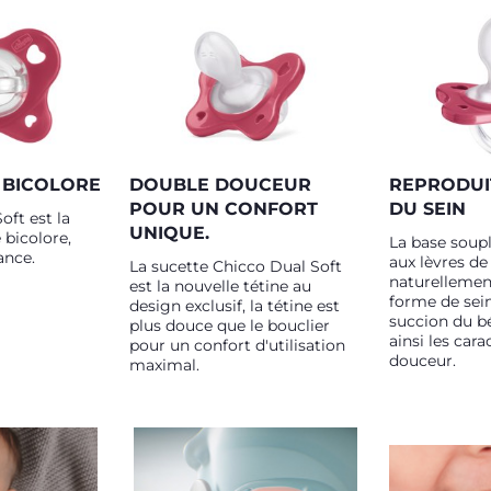
 BICOLORE
DOUBLE DOUCEUR
REPRODUI
POUR UN CONFORT
DU SEIN
oft est la
UNIQUE.
 bicolore,
La base soupl
ance.
aux lèvres de
La sucette Chicco Dual Soft
naturellement
est la nouvelle tétine au
forme de sein
design exclusif, la tétine est
succion du b
plus douce que le bouclier
ainsi les cara
pour un confort d'utilisation
douceur.
maximal.