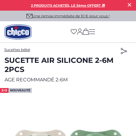
2 PRODUITS ACHETÉS, LE 3ème OFFERT 🎁
Une remise immédiate de 10 € pour vous !
(has more options on
Sucettes bébé
SUCETTE AIR SILICONE 2-6M
2PCS
AGE RECOMMANDÉ 2-6M
2=3
NOUVEAUTÉ