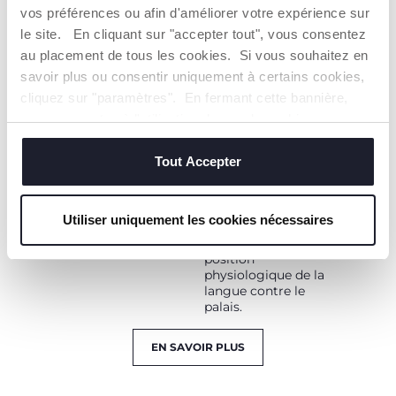
vos préférences ou afin d'améliorer votre expérience sur
TOUT COMMENCE
EST UNE
le site. En cliquant sur "accepter tout", vous consentez
EXCLUSIVITÉ
Les sucettes Chicco
au placement de tous les cookies. Si vous souhaitez en
CHICCO
PhysioForma
savoir plus ou consentir uniquement à certains cookies,
entraînent toutes les
PhysioForma est le
fonctions vitales de la
cliquez sur "paramètres". En fermant cette bannière,
design anatomique et
bouche pour une
fonctionnel exclusif
vous consentez à l'utilisation des seuls cookies
croissance saine : la
des sucettes Chicco,
techniques, qui sont essentiels au service demandé.
respiration, la succion,
développé pour
la déglutition, la
Tout Accepter
favoriser et stimuler
mastication et la
correctement les
phonation.
fonctions vitales de la
bouche pendant la
Utiliser uniquement les cookies nécessaires
succion non nutritive,
en maintenant la
position
physiologique de la
langue contre le
palais.
EN SAVOIR PLUS