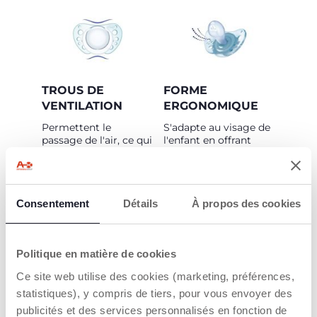
TROUS DE
FORME
VENTILATION
ERGONOMIQUE
Permettent le
S'adapte au visage de
passage de l'air, ce qui
l'enfant en offrant
évite la stagnation de
l'espace nécessaire au
la salive et laisse la
nez et au menton.
peau respirer
Bords arrondis pour
librement.
un contact tout doux
Consentement
Détails
avec la peau.
À propos des cookies
Politique en matière de cookies
Ce site web utilise des cookies (marketing, préférences,
statistiques), y compris de tiers, pour vous envoyer des
publicités et des services personnalisés en fonction de
C'EST LÀ QUE
PHYSIOFORMA