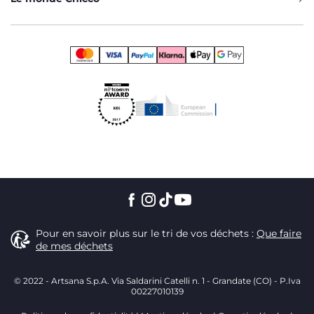
Pour en savoir plus sur le tri de vos déchets :
Que faire
de mes déchets
© 2022 - Artsana S.p.A. Via Saldarini Catelli n. 1 - Grandate (CO) - P.Iva
00227010139