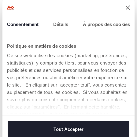
FONCTION
VAPEUR ANTI-
NOCTURNE
BRÛLURE
Consentement
Détails
À propos des cookies
SILENCIEUSE
La vapeur dégagée
par l'humidificateur
La technologie à
Humi Fresh n'est pas
ultrasons silencieuse
Politique en matière de cookies
chaude.
évite de perturber le
sommeil des adultes
Ce site web utilise des cookies (marketing, préférences,
et des enfants.
statistiques), y compris de tiers, pour vous envoyer des
publicités et des services personnalisés en fonction de
vos préférences ou afin d'améliorer votre expérience sur
le site. En cliquant sur "accepter tout", vous consentez
au placement de tous les cookies. Si vous souhaitez en
savoir plus ou consentir uniquement à certains cookies,
cliquez sur "paramètres". En fermant cette bannière,
CYCLE LONG
RÉSERVOIR POUR
vous consentez à l'utilisation des seuls cookies
HUILES
L'humidificateur offre
techniques, qui sont essentiels au service demandé.
ESSENTIELLES
une autonomie de
plus de 8 heures
Tout Accepter
L'humidificateur est