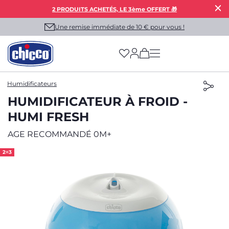
2 PRODUITS ACHETÉS, LE 3ème OFFERT 🎁
Une remise immédiate de 10 € pour vous !
(has more options on
Humidificateurs
HUMIDIFICATEUR À FROID -
HUMI FRESH
AGE RECOMMANDÉ 0M+
2=3