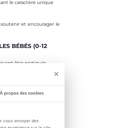
ant le caractère unique
soutenir et encourager le
ES BÉBÉS (0-12
oivent être pratiqués
 la tête, à se retourner,
utes ces aptitudes, il
es conseils du pédiatre.
À propos des cookies
r le ventre
lorsqu'il est
cles du cou, de la tête et
n préparant ainsi l'enfant à
on est également
our vous envoyer des
 de vue différent pour
vue mais aussi pour son
otre expérience sur le site.