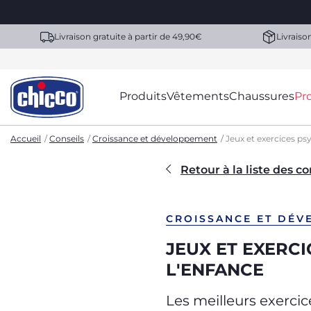
Livraison gratuite à partir de 49,90€
Livraiso
Produits
Vêtements
Chaussures
Pr
Accueil
Conseils
Croissance et développement
Jeux et exercices p
Retour à la liste des co
CROISSANCE ET DÉV
JEUX ET EXERC
L'ENFANCE
Les meilleurs exerci