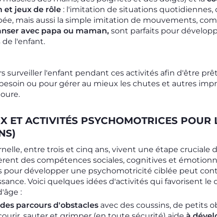
 et jeux de rôle
: l'imitation de situations quotidiennes
pée, mais aussi la simple imitation de mouvements, c
danser avec papa ou maman,
sont parfaits pour dévelop
 de l'enfant.
 surveiller l'enfant pendant ces activités afin d'être prêt 
e besoin ou pour gérer au mieux les chutes et autres imp
toure.
UX ET ACTIVITÉS PSYCHOMOTRICES POUR 
NS)
rnelle, entre trois et cinq ans, vivent une étape crucial
ièrent des compétences sociales, cognitives et émotionnell
es pour développer une psychomotricité ciblée peut contr
ssance. Voici quelques idées d'activités qui favorisent 
'âge :
des parcours d'obstacles
avec des coussins, de petits o
ourir, sauter et grimper (en toute sécurité) aide
à dével