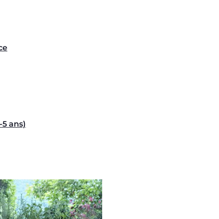
ce
-5 ans)