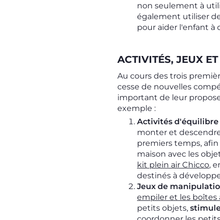
non seulement à util
également utiliser d
pour aider l'enfant à 
ACTIVITÉS, JEUX E
Au cours des trois premiè
cesse de nouvelles compé
important de leur proposer
exemple :
Activités d'équilibre
monter et descendre 
premiers temps, afin 
maison avec les objet
kit plein air Chicco
, 
destinés à développe
Jeux de manipulati
empiler et les boîtes
petits objets,
stimule
coordonner les petit