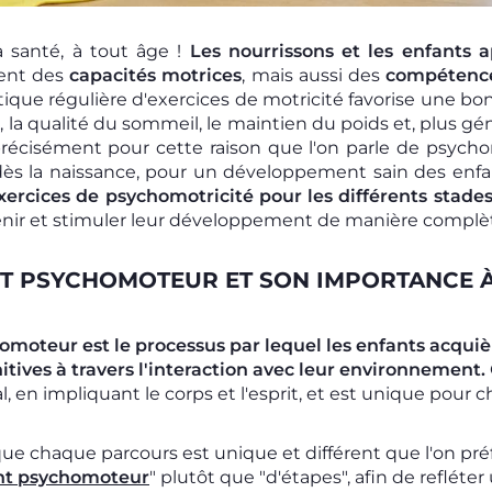
a santé, à tout âge !
Les nourrissons et les enfants 
ent des
capacités motrices
, mais aussi des
compétence
ratique régulière d'exercices de motricité favorise une b
la qualité du sommeil, le maintien du poids et, plus gén
récisément pour cette raison que l'on parle de psychom
ès la naissance, pour un développement sain des enfan
xercices de psychomotricité pour les différents stades
nir et stimuler leur développement de manière complète
T PSYCHOMOTEUR ET SON IMPORTANCE 
moteur est le processus par lequel les enfants acqui
nitives à travers l'interaction avec leur environnement.
l, en impliquant le corps et l'esprit, et est unique pour 
ue chaque parcours est unique et différent que l'on préf
nt psychomoteur
" plutôt que "d'étapes", afin de refléte