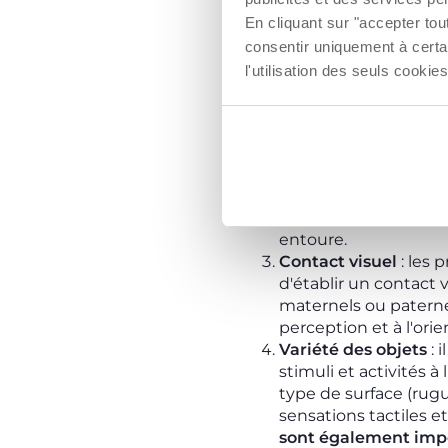
développement cogniti
En cliquant sur "accepter to
jouets suspendus son
consentir uniquement à certa
adulte pendant le tum
l'utilisation des seuls cook
Étirements et mouve
l'enfant à
développer
citons
les mouvements
qui améliorent la soup
y compris ceux que l'
les bras et à les saisi
apprendre à bouger d
entoure.
Contact visuel
: les 
d'établir un contact v
maternels ou paterne
perception et à l'orie
Variété des objets
: 
stimuli et activités à 
type de surface (rugue
sensations tactiles e
sont également impo