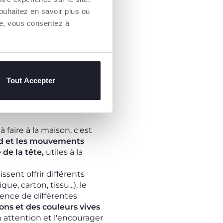
es tapis d'éveil
avec des
ouhaitez en savoir plus ou
 soit accompagné d'un
re, vous consentez à
tés d'étirement aident
ices simples et utiles,
n vers le haut et le bas
,
es
et les jouets suspendus,
Tout Accepter
uragent les bébés à tendre
ins, essentiels pour
nce du monde qui les
 faire à la maison, c'est
ard et les mouvements
de la tête,
utiles à la
ssent offrir différents
e, carton, tissu...), le
rience de différentes
ons et des couleurs vives
on attention et l'encourager