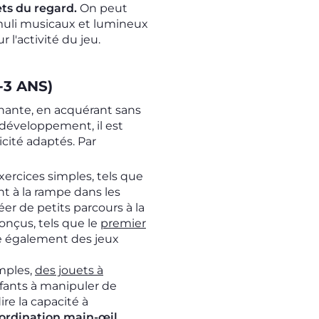
ets du regard.
On peut
imuli musicaux et lumineux
 l'activité du jeu.
-3 ANS)
nante, en acquérant sans
développement, il est
icité adaptés.
Par
rcices simples, tels que
t à la rampe dans les
éer de petits parcours à la
onçus, tels que le
premier
ste également des jeux
imples,
des jouets à
nfants à manipuler de
ire la capacité à
ordination main-œil
.