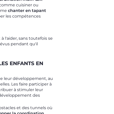
, comme cuisiner ou
omme
chanter en tapant
per les compétences
à l'aider, sans toutefois se
révus pendant qu'il
LES ENFANTS EN
e de leur développement, au
es. Les faire participer à
ibuer à stimuler leur
le développement des
bstacles et des tunnels où
opper la coordination