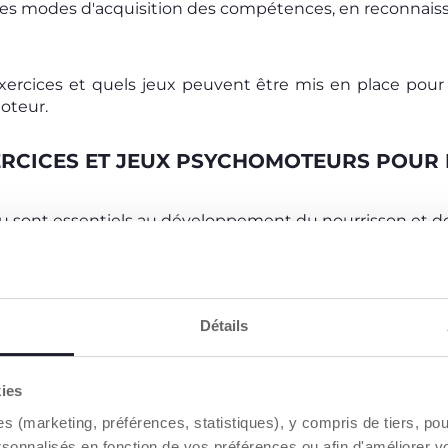
es modes d'acquisition des compétences, en reconnaiss
xercices et quels jeux peuvent être mis en place pour 
oteur.
ERCICES ET JEUX PSYCHOMOTEURS POUR L
 jeu sont essentiels au développement du nourrisson et d
de la première année, les nourrissons apprennent à lever
e tenir debout et finalement à marcher. Pour développer to
 activités, qui doivent toujours être réalisés en suivant l
les plus recommandés :
Détails
ncept fait référence au
temps que le nourrisson passe su
 psychomoteur est crucial car il
aide à développer les mus
ure du tronc
, tout en stimulant et en entraînant la vue, e
kies
t à se tenir debout lorsqu'il sera plus grand. Cette positi
es (marketing, préférences, statistiques), y compris de tiers, p
ant car elle lui permet d'avoir une perspective/un point
nnement et est donc stimulante non seulement pour sa 
rsonnalisés en fonction de vos préférences ou afin d'améliorer v