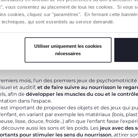
f. Pour stimuler et divertir l'enfant,
les tapis de jeu et l
ut", vous consentez au placement de tous les cookies. Si vous s
t particulièrement utiles. Il est important que l'enfant
ins cookies, cliquez sur "paramètres". En fermant cette banniè
my time et qu'il ne soit jamais laissé seul.
ies techniques, qui sont essentiels au service demandé.
ments des bras :
les mouvements des bras et les activi
 sa coordination et sa force musculaire
. Parmi les exerc
 circulaires doux des bras de l'enfant ou leur extensio
Utiliser uniquement les cookies
lesse et la force. Les
hochets
,
les tapis d'éveil, les
mobil
on trouve sur les transats, peuvent être utiles. Ils enco
nécessaires
r, en faisant ainsi travailler les muscles des bras et des ma
ans les mois qui suivent et pour élargir leur connaissa
premiers mois, l'un des premiers jeux de psychomotricité à
isuel et
auditif,
et de faire suivre au nourrisson le reg
ls, afin de
développer les muscles du cou et le contrôle 
ntation dans l'espace.
il est important de proposer des objets et des jeux qui pui
l'enfant, en variant par exemple les matériaux (bois, plastiqu
use, lisse, douce, froide...) afin que l'enfant fasse l'expé
t découvre aussi les sons et les poids. Les
jeux avec des s
rtants pour stimuler les sens du nourrisson
, attirer s