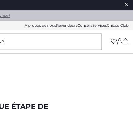
vous !
A propos de nous
Revendeurs
Conseils
Services
Chicco Club
(h
s ?
UE ÉTAPE DE