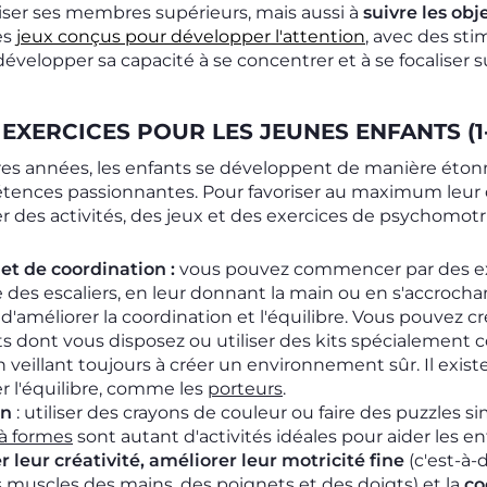
iser ses membres supérieurs, mais aussi à
suivre les obj
es
jeux conçus pour développer l'attention
, avec des st
développer sa capacité à se concentrer et à se focaliser sur
T EXERCICES POUR LES JEUNES ENFANTS (1
res années, les enfants se développent de manière éton
tences passionnantes. Pour favoriser au maximum leur 
 des activités, des jeux et des exercices de psychomotr
 et de coordination :
vous pouvez commencer par des exe
des escaliers, en leur donnant la main ou en s'accrochan
d'améliorer la coordination et l'équilibre. Vous pouvez cr
s dont vous disposez ou utiliser des kits spécialement c
en veillant toujours à créer un environnement sûr. Il exi
r l'équilibre, comme les
porteurs
.
on
: utiliser des crayons de couleur ou faire des puzzles s
 à formes
sont autant d'activités idéales pour aider les e
r leur créativité, améliorer leur motricité fine
(c'est-à-d
s muscles des mains, des poignets et des doigts) et la
co