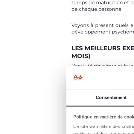
temps de maturation et d
de chaque personne.
Voyons à présent quels e
développement psychom
LES MEILLEURS EX
MOIS)
L'activité physique et le
quotidiennement. Au cours 
à s'asseoir, à ramper, à s
existe des exercices et des
Voici les plus connus et 
Consentement
Tummy Time
:
ce co
éveillé. Cet exercice
de la partie supérie
Politique en matière de coo
s'asseoir, à ramper e
Ce site web utilise des cooki
importante pour l'enf
observer son enviro
publicités et des services pe