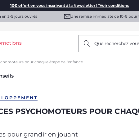
10€ offert en vous inscrivant à la Newsletter ! *Voir conditions
Une remise immédiate de 10 € pour 
n en 3-5 jours ouvrés
omotions
Que recherchez vou
sychomoteurs pour chaque étape de l'enfance
nseils
ELOPPEMENT
ICES PSYCHOMOTEURS POUR CHAQ
ces pour grandir en jouant