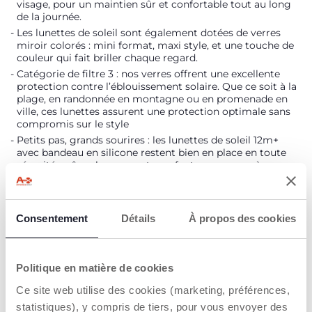
visage, pour un maintien sûr et confortable tout au long
de la journée.
Les lunettes de soleil sont également dotées de verres
miroir colorés : mini format, maxi style, et une touche de
couleur qui fait briller chaque regard.
Catégorie de filtre 3 : nos verres offrent une excellente
protection contre l’éblouissement solaire. Que ce soit à la
plage, en randonnée en montagne ou en promenade en
ville, ces lunettes assurent une protection optimale sans
compromis sur le style
Petits pas, grands sourires : les lunettes de soleil 12m+
avec bandeau en silicone restent bien en place en toute
sécurité, même lorsque votre enfant commence à
explorer.
Étui en tissu inclus pour ranger les lunettes de soleil.
Consentement
Détails
À propos des cookies
DÉTAILS DU PRODUIT
Politique en matière de cookies
AVERTISSEMENTS ET INSTRUCTIONS
Ce site web utilise des cookies (marketing, préférences,
statistiques), y compris de tiers, pour vous envoyer des