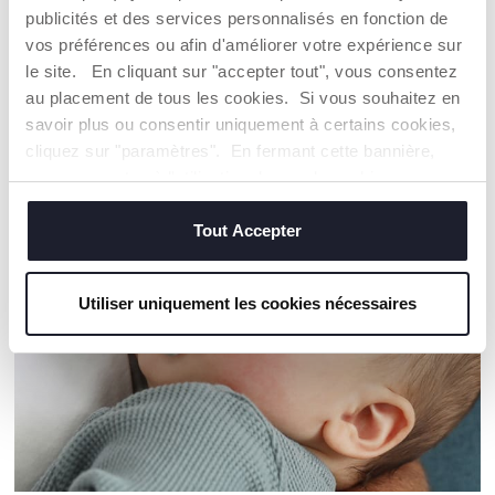
Trouver un Revendeur
publicités et des services personnalisés en fonction de
vos préférences ou afin d'améliorer votre expérience sur
le site. En cliquant sur "accepter tout", vous consentez
au placement de tous les cookies. Si vous souhaitez en
NOS RECOMMANDATIONS
savoir plus ou consentir uniquement à certains cookies,
cliquez sur "paramètres". En fermant cette bannière,
vous consentez à l'utilisation des seuls cookies
techniques, qui sont essentiels au service demandé.
Tout Accepter
Utiliser uniquement les cookies nécessaires