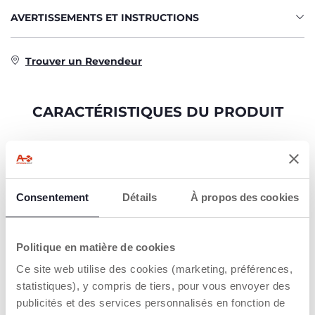
AVERTISSEMENTS ET INSTRUCTIONS
Trouver un Revendeur
CARACTÉRISTIQUES DU PRODUIT
Consentement
Détails
À propos des cookies
SON PREMIER
CADRE
VÉLO
MÉTALLIQUE
Politique en matière de cookies
ULTRA-LÉGER
Le premier vélo qui
Ce site web utilise des cookies (marketing, préférences,
aide les enfants à
Pour faciliter la
statistiques), y compris de tiers, pour vous envoyer des
développer leur
transition vers les
publicités et des services personnalisés en fonction de
équilibre sur deux
vélos à pédales, la