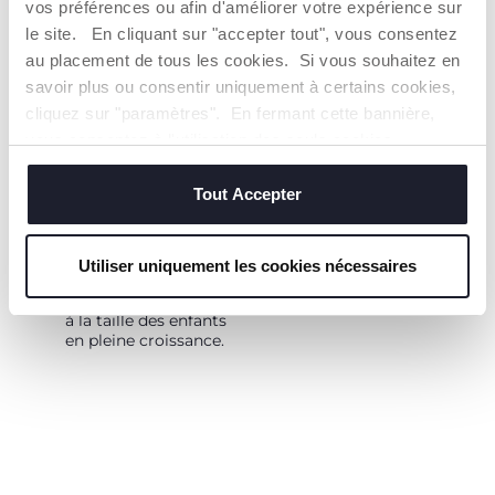
roues.
vos préférences ou afin d'améliorer votre expérience sur
draisienne est
fabriquée dans un
le site. En cliquant sur "accepter tout", vous consentez
métal ultra-léger.
au placement de tous les cookies. Si vous souhaitez en
savoir plus ou consentir uniquement à certains cookies,
cliquez sur "paramètres". En fermant cette bannière,
vous consentez à l'utilisation des seuls cookies
techniques, qui sont essentiels au service demandé.
Tout Accepter
GUIDON ET SELLE
SÉCURITÉ
ERGONOMIQUES
Une selle douce et
Utiliser uniquement les cookies nécessaires
antidérapante et des
Le guidon et la selle se
roues anti-crevaison.
règlent pour s'adapter
à la taille des enfants
en pleine croissance.