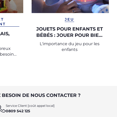
ET
JEU
NT
JOUETS POUR ENFANTS ET
AIS,
BÉBÉS : JOUER POUR BIEN
GRANDIR
L'importance du jeu pour les
breux
enfants
 besoin
ants une
ur plus
 BESOIN DE NOUS CONTACTER ?
Service Client [coût appel local]
0809 542 125