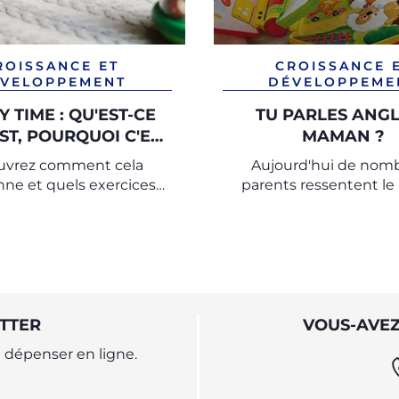
ROISSANCE ET
CROISSANCE 
VELOPPEMENT
DÉVELOPPEME
 TIME : QU'EST-CE
TU PARLES ANGL
ST, POURQUOI C'EST
MAMAN ?
IMPORTANT
uvrez comment cela
Aujourd'hui de nom
nne et quels exercices
parents ressentent le
re avec votre bébé
d'apprendre à leurs enf
seconde langue dès le
jeune âge.
TTER
VOUS-AVEZ
dépenser en ligne.