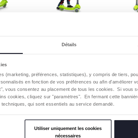
ILITÉ
DÉVELOPPE TES
GLISSE EN
CAPACITÉS MOTRICES
confortable,
De grandes r
te pour
de caoutcho
Profite de ta trottinette aussi
conduite sil
bien à l’intérieur qu’à
Détails
l’extérieur, pour t’amuser
partout à la maison !
kies
es (marketing, préférences, statistiques), y compris de tiers, p
rsonnalisés en fonction de vos préférences ou afin d'améliorer v
ut", vous consentez au placement de tous les cookies. Si vous s
ins cookies, cliquez sur "paramètres". En fermant cette banniè
ies techniques, qui sont essentiels au service demandé.
E
Utiliser uniquement les cookies
nécessaires