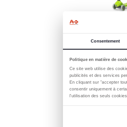
GRANDE STAB
Guidon large et 
base antidérapan
poser le pied.
Consentement
Politique en matière de coo
Ce site web utilise des cooki
publicités et des services pe
En cliquant sur "accepter to
consentir uniquement à certa
l'utilisation des seuls cook
MA PREMIÈR
TROTTINETTE