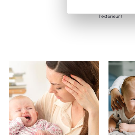
Ta toute premièr
pour t’amuser et 
à l’intérieur co
l’extérieur !