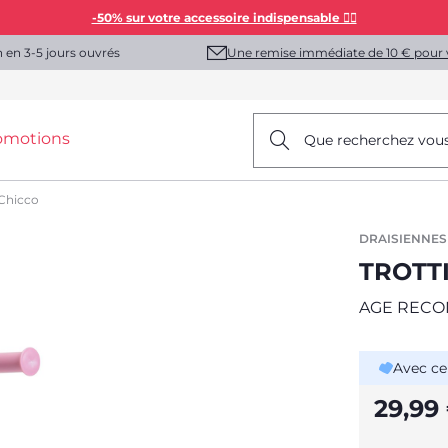
-50% sur votre accessoire indispensable 👯‍♀️
Une remise immédiate de 10 € pour 
n en 3-5 jours ouvrés
omotions
Que recherchez vou
 Chicco
DRAISIENNES
TROTT
AGE RECO
Avec ce
29,99