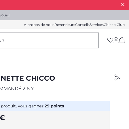
vous !
A propos de nous
Revendeurs
Conseils
Services
Chicco Club
(h
s ?
INETTE CHICCO
MMANDÉ 2-5 Y
 produit, vous gagnez
29
points
 €