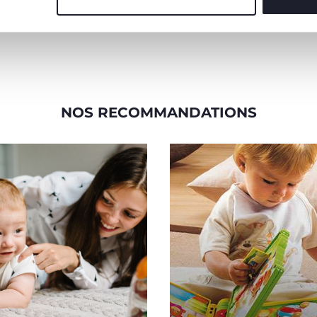
e trottinette
te déplacer,
mme à
NOS RECOMMANDATIONS