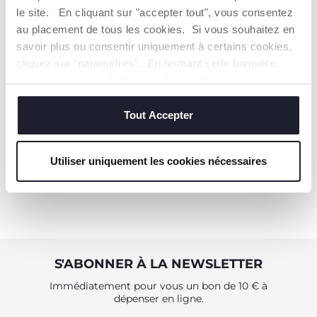
le site. En cliquant sur "accepter tout", vous consentez
au placement de tous les cookies. Si vous souhaitez en
savoir plus ou consentir uniquement à certains cookies,
+ COULEURS
cliquez sur "paramètres". En fermant cette bannière,
Tapis d'Eveil Color Gym
vous consentez à l'utilisation des seuls cookies
techniques, qui sont essentiels au service demandé.
54,99 €
Tout Accepter
AJOUTER
Utiliser uniquement les cookies nécessaires
S'ABONNER À LA NEWSLETTER
Immédiatement pour vous un bon de 10 € à
dépenser en ligne.