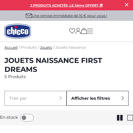
2 PRODUITS ACHETÉS, LE 3ème OFFERT 🎁
Une remise immédiate de 10 € pour vous !
(has more options on
Accueil
Produits
Jouets
Jouets naissance
JOUETS NAISSANCE FIRST
DREAMS
5 Produits
Trier par
Afficher les filtres
En stock