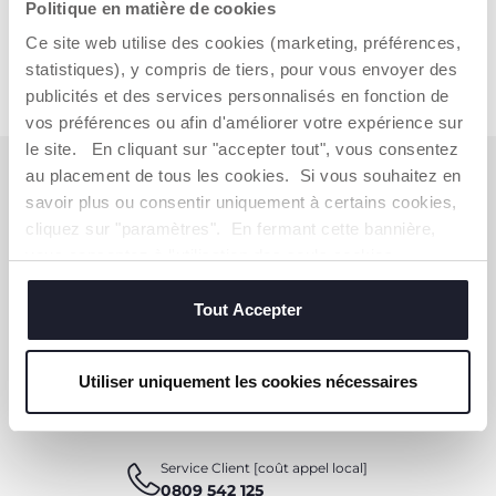
Politique en matière de cookies
Ce site web utilise des cookies (marketing, préférences,
statistiques), y compris de tiers, pour vous envoyer des
publicités et des services personnalisés en fonction de
vos préférences ou afin d'améliorer votre expérience sur
le site. En cliquant sur "accepter tout", vous consentez
S'ABONNER À LA NEWSLETTER
au placement de tous les cookies. Si vous souhaitez en
savoir plus ou consentir uniquement à certains cookies,
Immédiatement pour vous un bon de 10 € à
cliquez sur "paramètres". En fermant cette bannière,
dépenser en ligne.
vous consentez à l'utilisation des seuls cookies
techniques, qui sont essentiels au service demandé.
OBTENIR LA RÉDUCTION
Tout Accepter
Utiliser uniquement les cookies nécessaires
VOUS-AVEZ BESOIN DE NOUS
CONTACTER ?
Service Client [coût appel local]
0809 542 125