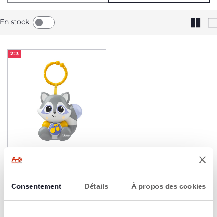
En stock
2=3
Veilleuse Cloudy
15,99 €
Consentement
Détails
À propos des cookies
AJOUTER