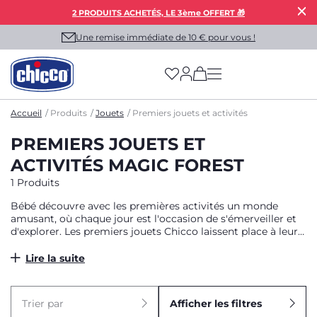
2 PRODUITS ACHETÉS, LE 3ème OFFERT 🎁
Une remise immédiate de 10 € pour vous !
(has more options on
Accueil
Produits
Jouets
Premiers jouets et activités
PREMIERS JOUETS ET
ACTIVITÉS MAGIC FOREST
1 Produits
Bébé découvre avec les premières activités un monde
amusant, où chaque jour est l'occasion de s'émerveiller et
d'explorer. Les premiers jouets Chicco laissent place à leur
curiosité naturelle, en les aidant dans leur développement
sensoriel et moteur, grâce à d'innombrables stimulations et
Lire la suite
activités manuelles et électroniques. Parfait pour les
accompagner à tout moment de la journée, que ce soit à la
maison ou à l'extérieur.
Trier par
Afficher les filtres