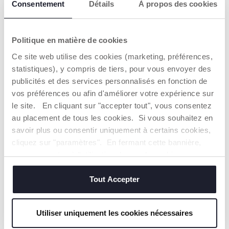
Consentement
Détails
À propos des cookies
Politique en matière de cookies
CARACTÉRISTIQUES DU PRODUIT
Ce site web utilise des cookies (marketing, préférences,
statistiques), y compris de tiers, pour vous envoyer des
publicités et des services personnalisés en fonction de
vos préférences ou afin d'améliorer votre expérience sur
le site. En cliquant sur "accepter tout", vous consentez
au placement de tous les cookies. Si vous souhaitez en
savoir plus ou consentir uniquement à certains cookies,
ÉVOLUTIVE
PLATEAU INCLUS
cliquez sur "paramètres". En fermant cette bannière,
Crescendo Up suit la
Le plateau est un
vous consentez à l'utilisation des seuls cookies
croissance de votre
accessoire très utile
enfant. Elle peut être
lorsque la table est
techniques, qui sont essentiels au service demandé.
utilisée comme chaise
ecombrée et que l'on
Tout Accepter
haute de 6 à 36 mois ;
a besoin d'espace ou
comme chaise enfant
pour les repas rapides.
de 36 mois à 40 kg et
comme chaise adulte
Utiliser uniquement les cookies nécessaires
jusqu'à 99 ans et 110