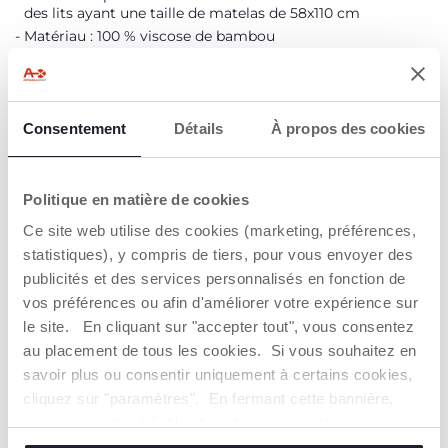
des lits ayant une taille de matelas de 58x110 cm
Matériau : 100 % viscose de bambou
DÉTAILS DU PRODUIT
Consentement
Détails
À propos des cookies
AVERTISSEMENTS ET INSTRUCTIONS
Politique en matière de cookies
Trouver un Revendeur
Ce site web utilise des cookies (marketing, préférences,
statistiques), y compris de tiers, pour vous envoyer des
publicités et des services personnalisés en fonction de
vos préférences ou afin d'améliorer votre expérience sur
NOS RECOMMANDATIONS
le site. En cliquant sur "accepter tout", vous consentez
au placement de tous les cookies. Si vous souhaitez en
savoir plus ou consentir uniquement à certains cookies,
cliquez sur "paramètres". En fermant cette bannière,
vous consentez à l'utilisation des seuls cookies
techniques, qui sont essentiels au service demandé.