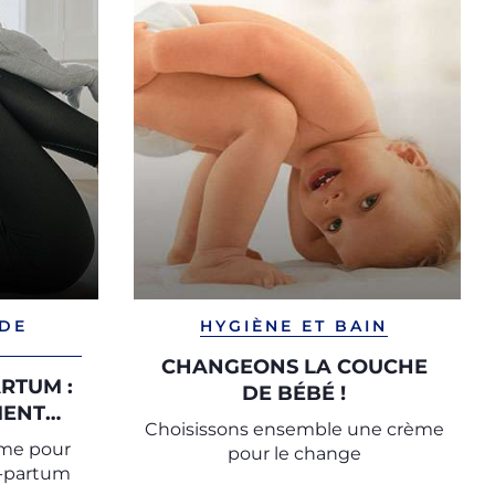
 DE
HYGIÈNE ET BAIN
CHANGEONS LA COUCHE
RTUM :
DE BÉBÉ !
MENT
Choisissons ensemble une crème
TIVITÉ
mme pour
pour le change
S LA
t-partum