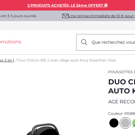
2 PRODUITS ACHETÉS, LE 3ème OFFERT 🎁
Une remise immédiate de 10 € pour 
n en 3-5 jours ouvrés
omotions
Que recherchez vou
o 2 en 1
Duo Chicco WE 2 avec siège-auto Kory Essential i-Size
POUSSETTES D
DUO C
AUTO K
AGE REC
Couleur:
PEBB