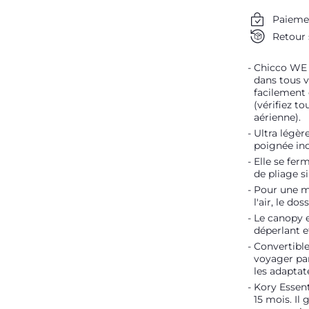
Paieme
Retour 
Chicco WE 
dans tous v
facilement
(vérifiez t
aérienne).
Ultra légère
poignée inc
Elle se fe
de pliage s
Pour une me
l'air, le do
Le canopy e
déperlant e
Convertible
voyager par
les adaptat
Kory Essent
15 mois. Il