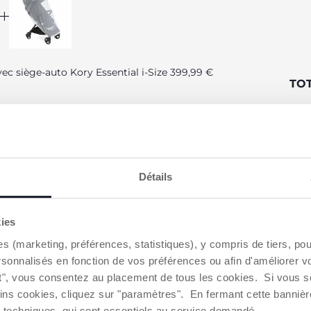
ec siège-auto Kory Essential i-Size 399,99 €
TO
 €
te 12,99 €
Détails
CARACTÉRISTIQUES DU PRODUIT
kies
es (marketing, préférences, statistiques), y compris de tiers, p
rsonnalisés en fonction de vos préférences ou afin d'améliorer v
POUSSETTE
SIÈGE-AUTO
ut", vous consentez au placement de tous les cookies. Si vous s
ins cookies, cliquez sur "paramètres". En fermant cette banniè
ies techniques, qui sont essentiels au service demandé.