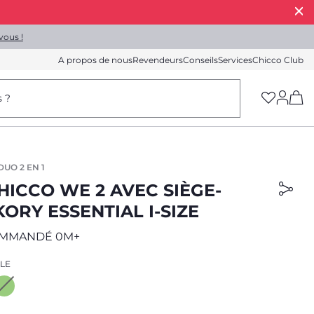
vous !
A propos de nous
Revendeurs
Conseils
Services
Chicco Club
(h
s ?
UO 2 EN 1
HICCO WE 2 AVEC SIÈGE-
ORY ESSENTIAL I-SIZE
OMMANDÉ 0M+
LE