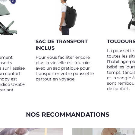
SAC DE TRANSPORT
TOUJOURS
INCLUS
La poussette 
toutes les sit
rement
Pour vous faciliter encore
l'habillage-p
inserts
plus la vie, elle est fournie
bébé les jou
 sur l'assise
avec un sac pratique pour
temps, tandis
un confort
transporter votre poussette
et la sangle 
anopy est
partout en voyage.
sont rembour
indice UV50+
de confort.
erlant.
NOS RECOMMANDATIONS