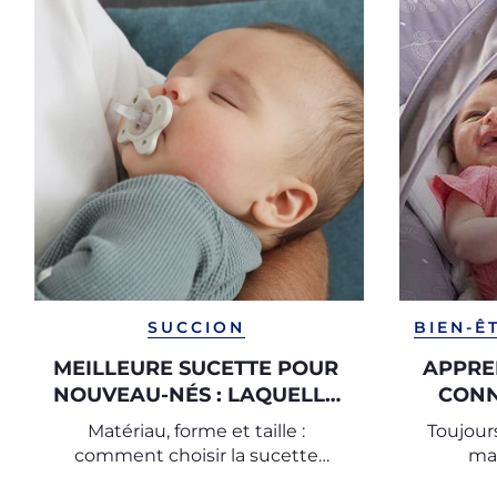
SUCCION
BIEN-Ê
MEILLEURE SUCETTE POUR
APPRE
NOUVEAU-NÉS : LAQUELLE
CONN
CHOISIR ?
Matériau, forme et taille :
Toujour
comment choisir la sucette
mai
adaptée à votre bébé