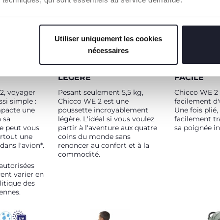
Utiliser uniquement les cookies
nécessaires
T
POUSSETTE ULTRA
SYSTÈME D
LÉGÈRE
FACILE
2, voyager
Pesant seulement 5,5 kg,
Chicco WE 2 
ssi simple :
Chicco WE 2 est une
facilement d'
ompacte une
poussette incroyablement
Une fois plié,
à sa
légère. L'idéal si vous voulez
facilement tr
le peut vous
partir à l'aventure aux quatre
sa poignée i
rtout une
coins du monde sans
dans l'avion*.
renoncer au confort et à la
commodité.
autorisées
ent varier en
litique des
ennes.