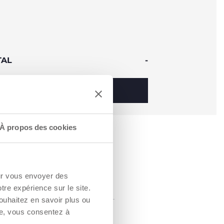
TAL
-
AJOUTER AU PANIER
À propos des cookies
our vous envoyer des
otre expérience sur le site.
ouhaitez en savoir plus ou
re, vous consentez à