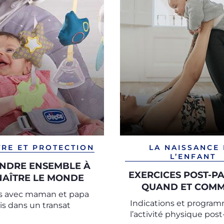
TRE ET PROTECTION
LA NAISSANCE
L’ENFANT
NDRE ENSEMBLE À
EXERCICES POST-PA
AÎTRE LE MONDE
QUAND ET COM
s avec maman et papa
REPRENDRE UNE AC
Indications et progra
s dans un transat
PHYSIQUE APRÈ
l’activité physique pos
GROSSESSE