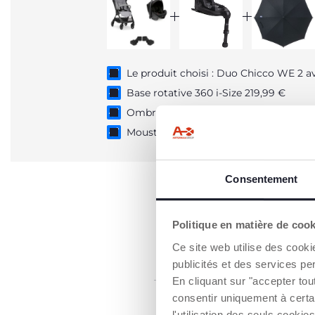
Le produit choisi : Duo Chicco WE 2 av
Base rotative 360 i-Size 219,99 €
Ombrelle Universelle Poussette 29,99
Moustiquaire Universelle Pour Pousset
Consentement
Politique en matière de coo
Ce site web utilise des cooki
publicités et des services pe
En cliquant sur "accepter to
consentir uniquement à certa
l'utilisation des seuls cook