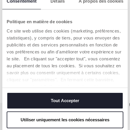
Consentement
Détails
À propos des cookies
SYSTÈME DE
CONFORT ET
PLIAGE FACILE
PROTECTION
Chicco WE 2 se plie
Le dossier
Politique en matière de cookies
facilement d'une seule
entièrement inclinable
main. Une fois plié, il
et les inserts latéraux
Ce site web utilise des cookies (marketing, préférences,
peut être facilement
en maille sur l'assise
statistiques), y compris de tiers, pour vous envoyer des
transporté grâce à sa
assurent à bébé un
publicités et des services personnalisés en fonction de
poignée intégrée.
confort incroyable. Le
canopy est extensible
vos préférences ou afin d'améliorer votre expérience sur
avec indice UV50+ et
le site. En cliquant sur "accepter tout", vous consentez
traitement déperlant.
au placement de tous les cookies. Si vous souhaitez en
savoir plus ou consentir uniquement à certains cookies,
EN SAVOIR PLUS
cliquez sur "paramètres". En fermant cette bannière,
vous consentez à l'utilisation des seuls cookies
techniques, qui sont essentiels au service demandé.
Tout Accepter
Utiliser uniquement les cookies nécessaires
COMPARER