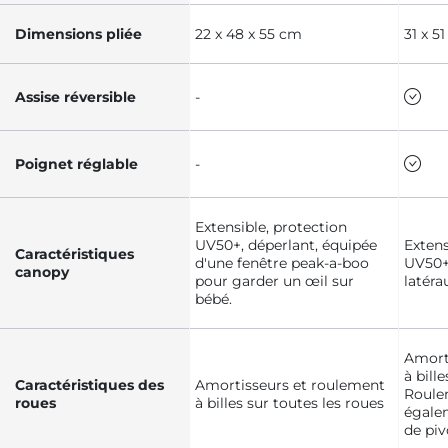
Dimensions pliée
22 x 48 x 55 cm
31 x 5
Assise réversible
-
Poignet réglable
-
Extensible, protection
UV50+, déperlant, équipée
Extens
Caractéristiques
d'une fenêtre peak-a-boo
UV50+,
canopy
pour garder un œil sur
latéra
bébé.
Amort
à bill
Caractéristiques des
Amortisseurs et roulement
Roulem
roues
à billes sur toutes les roues
égale
de pi