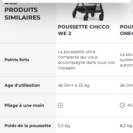
DES
PRODUITS
SIMILAIRES
POUSSETTE CHICCO
POU
WE 2
ONE
La poussette ultra-
La pou
compacte qui vous
Points forts
systè
accompagne dans tous vos
autom
voyages
Age d'utilisation
de 0m+ à 22 kg
de 0m
Pliage à une main
Pl
Poids de la poussette
5,5 kg
8,2 kg