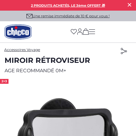
2 PRODUITS ACHETÉS, LE 3ème OFFERT 🎁
Une remise immédiate de 10 € pour vous !
(has more options on
Accessoires Voyage
MIROIR RÉTROVISEUR
AGE RECOMMANDÉ 0M+
2=3