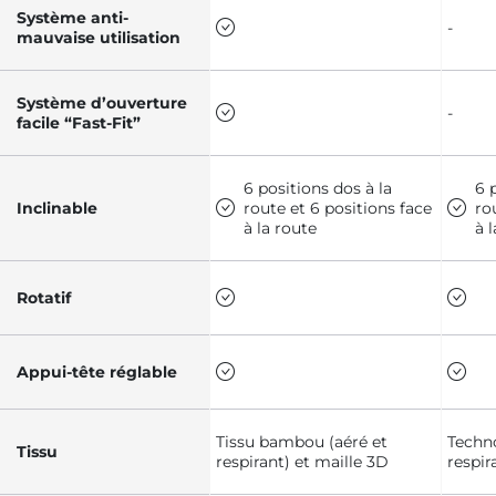
Système anti-
-
mauvaise utilisation
Système d’ouverture
-
facile “Fast-Fit”
6 positions dos à la
6 
Inclinable
route et 6 positions face
ro
à la route
à 
Rotatif
Appui-tête réglable
Tissu bambou (aéré et
Techno
Tissu
respirant) et maille 3D
respir