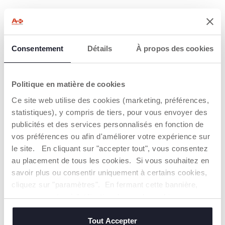
Consentement
Détails
À propos des cookies
SYSTÈME
SYSTÈME
D'INCLINAISON
D'INSTALLATION
Politique en matière de cookies
FACILE
Inclinable sur 6
Ce site web utilise des cookies (marketing, préférences,
positions différentes,
Grâce à la rotation, il
statistiques), y compris de tiers, pour vous envoyer des
que le siège-auto soit
est possible de faire
publicités et des services personnalisés en fonction de
dos ou face à la route,
pivoter le siège-auto à
pour plus de confort
vos préférences ou afin d'améliorer votre expérience sur
90° face aux parents
et une position
pour installer
le site. En cliquant sur "accepter tout", vous consentez
ergonomique de la
facilement bébé, puis
au placement de tous les cookies. Si vous souhaitez en
tête.
de le faire pivoter
savoir plus ou consentir uniquement à certains cookies,
dans la position dos
ou face à la route.
cliquez sur "paramètres". En fermant cette bannière,
vous consentez à l'utilisation des seuls cookies
techniques, qui sont essentiels au service demandé.
EN SAVOIR PLUS
Tout Accepter