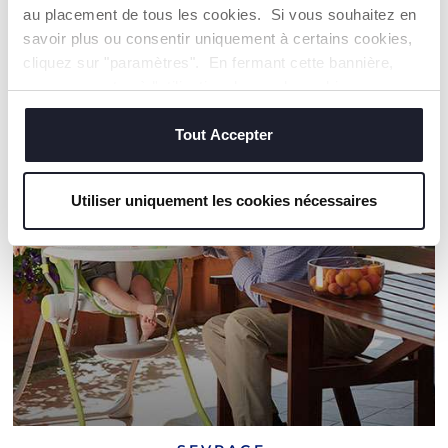
au placement de tous les cookies. Si vous souhaitez en
savoir plus ou consentir uniquement à certains cookies,
cliquez sur "paramètres". En fermant cette bannière,
NOS RECOMMANDATIONS
vous consentez à l'utilisation des seuls cookies
techniques, qui sont essentiels au service demandé.
Tout Accepter
Utiliser uniquement les cookies nécessaires