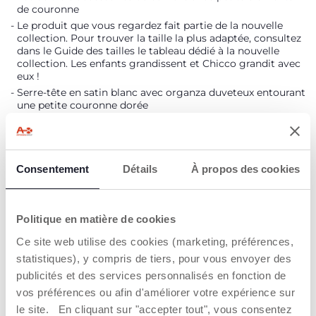
de couronne
Le produit que vous regardez fait partie de la nouvelle
collection. Pour trouver la taille la plus adaptée, consultez
dans le Guide des tailles le tableau dédié à la nouvelle
collection. Les enfants grandissent et Chicco grandit avec
eux !
Serre-tête en satin blanc avec organza duveteux entourant
une petite couronne dorée
Élastique à cheveux doré avec jeu de tissu duveteux
Pince à cheveux de base en émail blanc avec couronne
dorée en guise de décoration
Un ensemble ludique pour tous les jours
Consentement
Détails
À propos des cookies
Polyvalent
Politique en matière de cookies
DÉTAILS DU PRODUIT
Ce site web utilise des cookies (marketing, préférences,
statistiques), y compris de tiers, pour vous envoyer des
AVERTISSEMENTS ET INSTRUCTIONS
publicités et des services personnalisés en fonction de
vos préférences ou afin d'améliorer votre expérience sur
Trouver un Revendeur
le site. En cliquant sur "accepter tout", vous consentez