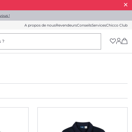
vous !
A propos de nous
Revendeurs
Conseils
Services
Chicco Club
(h
s ?