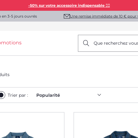
-50% sur votre accessoire indispensable 👯‍♀️
Une remise immédiate de 10 € pour 
n en 3-5 jours ouvrés
omotions
Que recherchez vou
duits
Trier par :
Popularité