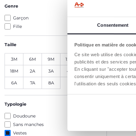
Genre
Garçon
Consentement
Fille
Taille
Politique en matière de coo
Ce site web utilise des cooki
3M
6M
9M
12M
15M
publicités et des services pe
En cliquant sur "accepter to
18M
2A
3A
4A
5A
consentir uniquement à certa
6A
7A
8A
l'utilisation des seuls cook
Typologie
Doudoune
Sans manches
Veste en 
Vestes