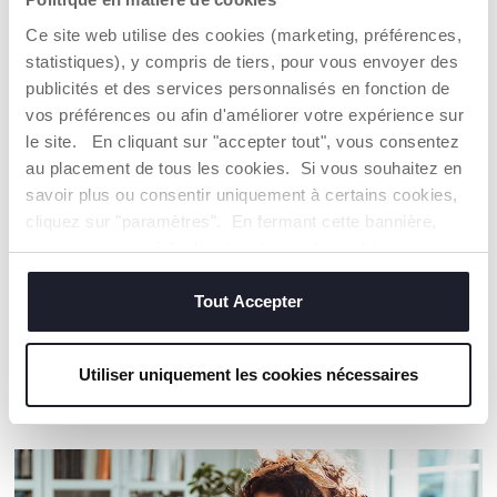
CHICCO S'ENGAGE
Ce site web utilise des cookies (marketing, préférences,
Notre coton est… Durable !
statistiques), y compris de tiers, pour vous envoyer des
Coton cultivé selon un programme dont l'objectif est de
publicités et des services personnalisés en fonction de
mettre sur le marché des fils certifiés de coton cultivé
dans le respect des principes qui en font un coton
vos préférences ou afin d'améliorer votre expérience sur
DURABLE sur un plan environnemental, économique et
le site. En cliquant sur "accepter tout", vous consentez
social.
au placement de tous les cookies. Si vous souhaitez en
Toute la chaîne d'approvisionnement et de production fait
savoir plus ou consentir uniquement à certains cookies,
l'objet d'une traçabilité et des mêmes mesures de
durabilité.
cliquez sur "paramètres". En fermant cette bannière,
vous consentez à l'utilisation des seuls cookies
techniques, qui sont essentiels au service demandé.
Trouver un Revendeur
Tout Accepter
Utiliser uniquement les cookies nécessaires
NOS RECOMMANDATIONS