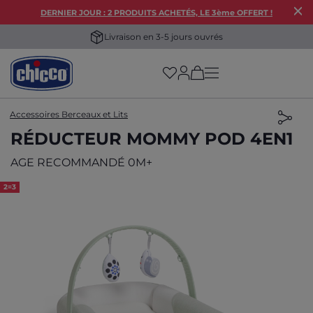
DERNIER JOUR : 2 PRODUITS ACHETÉS, LE 3ème OFFERT !
Une remise immédiate de 10 € pour vous !
(has more options on
Accessoires Berceaux et Lits
RÉDUCTEUR MOMMY POD 4EN1
AGE RECOMMANDÉ 0M+
2=3