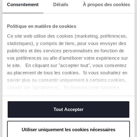
Consentement
Détails
À propos des cookies
CHICCO S'ENGAGE
Politique en matière de cookies
Notre coton est… Durable !
Coton cultivé selon un programme dont l'objectif est de
Ce site web utilise des cookies (marketing, préférences,
mettre sur le marché des fils certifiés de coton cultivé
statistiques), y compris de tiers, pour vous envoyer des
dans le respect des principes qui en font un coton
DURABLE sur un plan environnemental, économique et
publicités et des services personnalisés en fonction de
social.
vos préférences ou afin d'améliorer votre expérience sur
Toute la chaîne d'approvisionnement et de production fait
le site. En cliquant sur "accepter tout", vous consentez
l'objet d'une traçabilité et des mêmes mesures de
au placement de tous les cookies. Si vous souhaitez en
durabilité.
savoir plus ou consentir uniquement à certains cookies,
cliquez sur "paramètres". En fermant cette bannière,
Trouver un Revendeur
vous consentez à l'utilisation des seuls cookies
techniques, qui sont essentiels au service demandé.
Tout Accepter
NOS RECOMMANDATIONS
Utiliser uniquement les cookies nécessaires