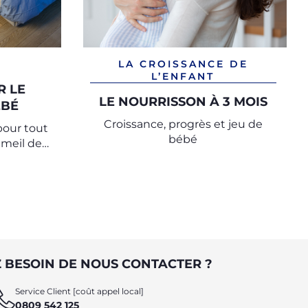
LA CROISSANCE DE
L’ENFANT
R LE
LE NOURRISSON À 3 MOIS
ÉBÉ
Croissance, progrès et jeu de
pour tout
bébé
meil de
ur aider
des nuits
 BESOIN DE NOUS CONTACTER ?
Service Client [coût appel local]
0809 542 125