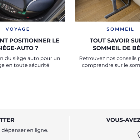
VOYAGE
SOMMEIL
T POSITIONNER LE
TOUT SAVOIR SU
SIÈGE-AUTO ?
SOMMEIL DE B
ion du siège auto pour un
Retrouvez nos conseils 
e en toute sécurité
comprendre sur le som
bébé et nos astuces po
les tout-petits à passer 
paisibles.
TTER
VOUS-AVEZ
dépenser en ligne.