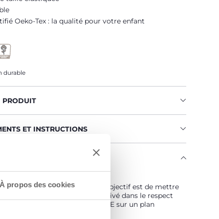
ble
tifié Oeko-Tex : la qualité pour votre enfant
 durable
U PRODUIT
MENTS ET INSTRUCTIONS
ENGAGE
 est… Durable !
À propos des cookies
vé selon un programme dont l'objectif est de mettre
hé des fils certifiés de coton cultivé dans le respect
pes qui en font un coton DURABLE sur un plan
ental, économique et social.