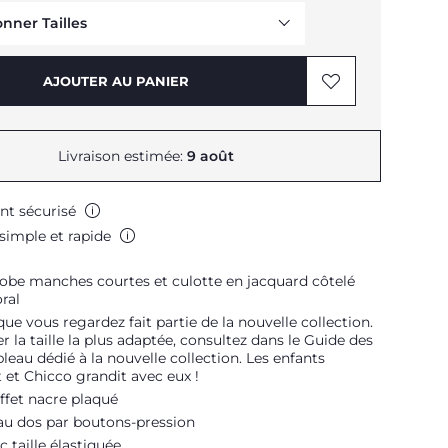
onner Tailles
AJOUTER AU PANIER
Livraison estimée:
9 août
Me prévenir
nt sécurisé
Me prévenir
simple et rapide
Me prévenir
Me prévenir
obe manches courtes et culotte en jacquard côtelé
ral
que vous regardez fait partie de la nouvelle collection.
r la taille la plus adaptée, consultez dans le Guide des
ableau dédié à la nouvelle collection. Les enfants
 et Chicco grandit avec eux !
ffet nacre plaqué
au dos par boutons-pression
c taille élastiquée