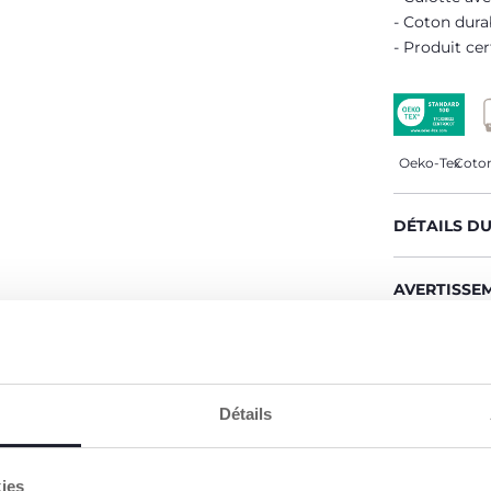
Coton dura
Produit cer
Oeko-Tex
Coton
DÉTAILS D
AVERTISSE
CHICCO S'
Notre coton
Détails
Coton culti
sur le marc
des princi
environnem
kies