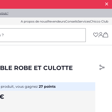
vous !
A propos de nous
Revendeurs
Conseils
Services
Chicco Club
(h
s ?
BLE ROBE ET CULOTTE
 produit, vous gagnez
27
points
 €