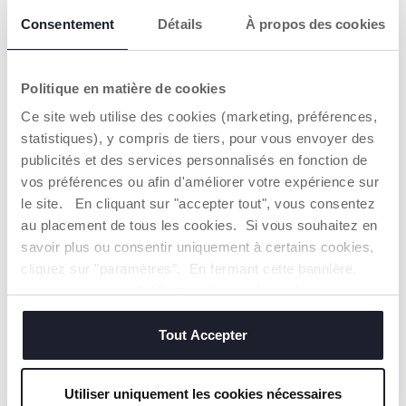
AVERTISSEMENTS ET INSTRUCTIONS
Consentement
Détails
À propos des cookies
CHICCO S'ENGAGE
Politique en matière de cookies
Notre coton est… Durable !
Ce site web utilise des cookies (marketing, préférences,
Coton cultivé selon un programme dont l'objectif est de
mettre sur le marché des fils certifiés de coton cultivé
statistiques), y compris de tiers, pour vous envoyer des
dans le respect des principes qui en font un coton
publicités et des services personnalisés en fonction de
DURABLE sur un plan environnemental, économique et
vos préférences ou afin d'améliorer votre expérience sur
social.
le site. En cliquant sur "accepter tout", vous consentez
Toute la chaîne d'approvisionnement et de production fait
l'objet d'une traçabilité et des mêmes mesures de
au placement de tous les cookies. Si vous souhaitez en
durabilité.
savoir plus ou consentir uniquement à certains cookies,
cliquez sur "paramètres". En fermant cette bannière,
vous consentez à l'utilisation des seuls cookies
Trouver un Revendeur
techniques, qui sont essentiels au service demandé.
Tout Accepter
NOS RECOMMANDATIONS
Utiliser uniquement les cookies nécessaires