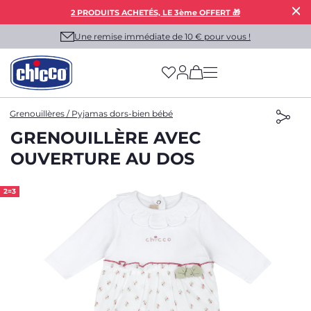
2 PRODUITS ACHETÉS, LE 3ème OFFERT 🎁
Une remise immédiate de 10 € pour vous !
(has more options on
Grenouillères / Pyjamas dors-bien bébé
GRENOUILLÈRE AVEC
OUVERTURE AU DOS
2=3