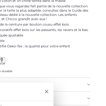
 coton et lin chiné teinté dans la masse
que vous regardez fait partie de la nouvelle collection.
r la taille la plus adaptée, consultez dans le Guide des
ableau dédié à la nouvelle collection. Les enfants
 et Chicco grandit avec eux !
e la ceinture par bouton cousu effet bois
ratifs effet bois sur les passants, les revers et le bas.
iquée ajustable
ble
tifié Oeko-Tex : la qualité pour votre enfant
 durable
U PRODUIT
MENTS ET INSTRUCTIONS