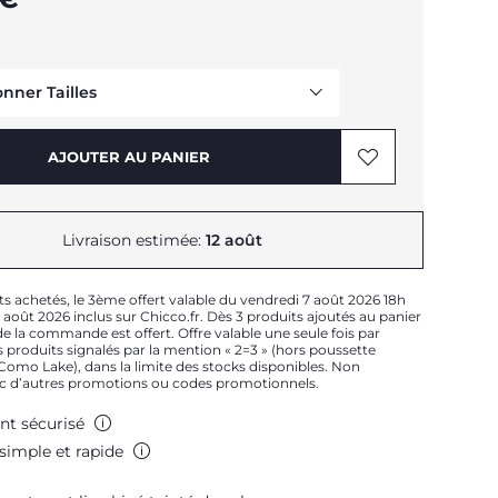
onner Tailles
Me prévenir
AJOUTER AU PANIER
Me prévenir
Livraison estimée:
12 août
ts achetés, le 3ème offert valable du vendredi 7 août 2026 18h
août 2026 inclus sur Chicco.fr. Dès 3 produits ajoutés au panier
e la commande est offert. Offre valable une seule fois par
 produits signalés par la mention « 2=3 » (hors poussette
t Como Lake), dans la limite des stocks disponibles. Non
Me prévenir
c d’autres promotions ou codes promotionnels.
Me prévenir
nt sécurisé
simple et rapide