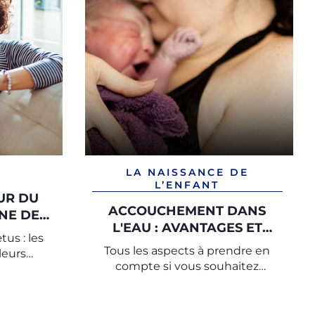
LA NAISSANCE DE
L’ENFANT
UR DU
ACCOUCHEMENT DANS
NE DE
L'EAU : AVANTAGES ET
us : les
INCONVÉNIENTS
Tous les aspects à prendre en
leurs
compte si vous souhaitez
 semaine
préparer un accouchement dans
l’eau.