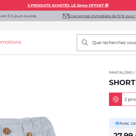
2 PRODUITS ACHETÉS, LE 3ème OFFERT 🎁
Une remise immédiate de 10 € pour 
n en 3-5 jours ouvrés
omotions
Que recherchez vou
PANTALONS /
SHORT
2 pro
Avec ce
27,99