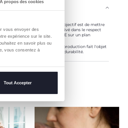
À propos des cookies
ENGAGE
 est… Durable !
vé selon un programme dont l'objectif est de mettre
our vous envoyer des
hé des fils certifiés de coton cultivé dans le respect
pes qui en font un coton DURABLE sur un plan
otre expérience sur le site.
ental, économique et social.
ouhaitez en savoir plus ou
aîne d'approvisionnement et de production fait l'objet
re, vous consentez à
bilité et des mêmes mesures de durabilité.
un Revendeur
Tout Accepter