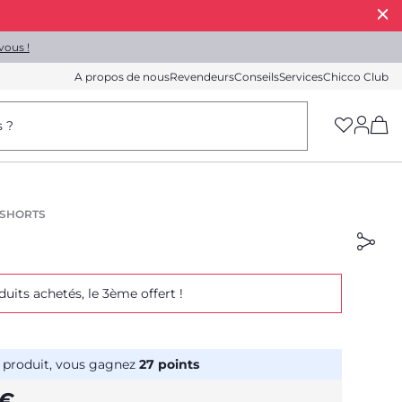
vous !
A propos de nous
Revendeurs
Conseils
Services
Chicco Club
(h
s ?
 SHORTS
duits achetés, le 3ème offert !
 produit, vous gagnez
27
points
 €