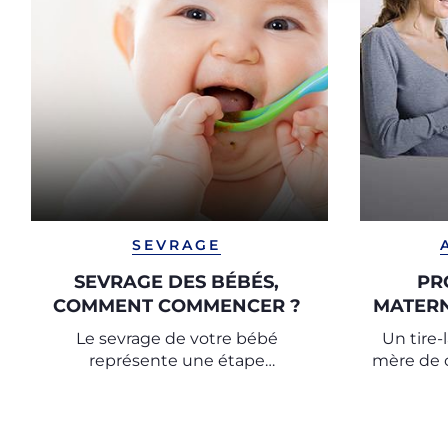
SEVRAGE
SEVRAGE DES BÉBÉS,
PR
COMMENT COMMENCER ?
MATER
Le sevrage de votre bébé
Un tire-
représente une étape
mère de c
importante de sa croissance :
enfant
découvrez les conseils utiles pour
même l
commencer le sevrage avec les
travail o