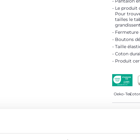
Pantalon en
Le produit 
Pour trouve
tailles le t
grandissent
Fermeture d
Boutons déco
Taille élast
Coton dura
Produit cer
Oeko-Tex
Coton
DÉTAILS D
AVERTISSE