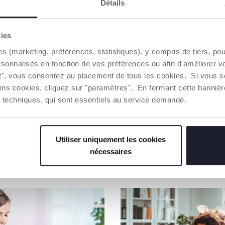
Détails
CHICCO S'
Notre coton
kies
Coton culti
es (marketing, préférences, statistiques), y compris de tiers, p
sur le marc
des princi
rsonnalisés en fonction de vos préférences ou afin d'améliorer v
environnem
ut", vous consentez au placement de tous les cookies. Si vous s
Toute la ch
ins cookies, cliquez sur "paramètres". En fermant cette banniè
d'une traça
ies techniques, qui sont essentiels au service demandé.
Trouver 
Utiliser uniquement les cookies
nécessaires
NOS RECOMMANDATIONS