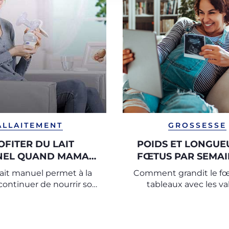
ALLAITEMENT
GROSSESSE
OFITER DU LAIT
POIDS ET LONGUE
NEL QUAND MAMAN
FŒTUS PAR SEMAI
N’EST PAS LÀ
GROSSESSE
lait manuel permet à la
Comment grandit le fœt
ontinuer de nourrir son
tableaux avec les va
 avec du lait maternel
moyennes semaine par
orsqu’elle reprend le
u doit s'éloigner pendant