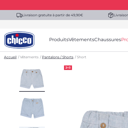
Livraison gratuite à partir de 49,90€
Livraiso
Produits
Vêtements
Chaussures
Pr
Accueil
Vêtements
Pantalons / Shorts
Short
2=3