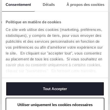
Consentement
Détails
À propos des cookies
Politique en matière de cookies
Coton durable
Ce site web utilise des cookies (marketing, préférences,
statistiques), y compris de tiers, pour vous envoyer des
DÉTAILS DU PRODUIT
publicités et des services personnalisés en fonction de
vos préférences ou afin d'améliorer votre expérience sur
AVERTISSEMENTS ET INSTRUCTIONS
le site. En cliquant sur "accepter tout", vous consentez
au placement de tous les cookies. Si vous souhaitez en
CHICCO S'ENGAGE
savoir plus ou consentir uniquement à certains cookies,
cliquez sur "paramètres". En fermant cette bannière,
Notre coton est… Durable !
vous consentez à l'utilisation des seuls cookies
Coton cultivé selon un programme dont l'objectif est de
techniques, qui sont essentiels au service demandé.
mettre sur le marché des fils certifiés de coton cultivé
dans le respect des principes qui en font un coton
Tout Accepter
DURABLE sur un plan environnemental, économique et
social.
Toute la chaîne d'approvisionnement et de production fait
Utiliser uniquement les cookies nécessaires
l'objet d'une traçabilité et des mêmes mesures de