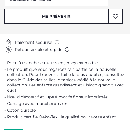
Me prévenir
ME PRÉVENIR
Me prévenir
Me prévenir
Me prévenir
Paiement sécurisé
Me prévenir
Retour simple et rapide
Me prévenir
Robe à manches courtes en jersey extensible
Me prévenir
Le produit que vous regardez fait partie de la nouvelle
Me prévenir
collection. Pour trouver la taille la plus adaptée, consultez
dans le Guide des tailles le tableau dédié à la nouvelle
Me prévenir
collection. Les enfants grandissent et Chicco grandit avec
Me prévenir
eux !
Nœud décoratif et jupe à motifs floraux imprimés
Corsage avec mancherons uni
Coton durable
Produit certifié Oeko-Tex : la qualité pour votre enfant