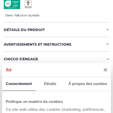
Oeko-Tex
Coton durable
DÉTAILS DU PRODUIT
AVERTISSEMENTS ET INSTRUCTIONS
CHICCO S'ENGAGE
Notre coton est… Durable !
Coton cultivé selon un programme dont l'objectif est de
mettre sur le marché des fils certifiés de coton cultivé
dans le respect des principes qui en font un coton
Consentement
Détails
À propos des cookies
DURABLE sur un plan environnemental, économique et
social.
Toute la chaîne d'approvisionnement et de production fait
Politique en matière de cookies
l'objet d'une traçabilité et des mêmes mesures de
durabilité.
Ce site web utilise des cookies (marketing, préférences,