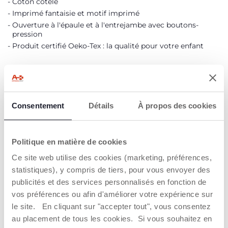
Coton côtelé
Imprimé fantaisie et motif imprimé
Ouverture à l'épaule et à l'entrejambe avec boutons-
pression
Produit certifié Oeko-Tex : la qualité pour votre enfant
Oeko-Tex
Coton durable
Consentement
Détails
À propos des cookies
DÉTAILS DU PRODUIT
Politique en matière de cookies
Ce site web utilise des cookies (marketing, préférences,
AVERTISSEMENTS ET INSTRUCTIONS
statistiques), y compris de tiers, pour vous envoyer des
publicités et des services personnalisés en fonction de
Trouver un Revendeur
vos préférences ou afin d'améliorer votre expérience sur
le site. En cliquant sur "accepter tout", vous consentez
au placement de tous les cookies. Si vous souhaitez en