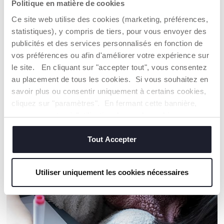
Politique en matière de cookies
DÉTAILS DU PRODUIT
Ce site web utilise des cookies (marketing, préférences,
statistiques), y compris de tiers, pour vous envoyer des
publicités et des services personnalisés en fonction de
AVERTISSEMENTS ET INSTRUCTIONS
vos préférences ou afin d'améliorer votre expérience sur
le site. En cliquant sur "accepter tout", vous consentez
Trouver un Revendeur
au placement de tous les cookies. Si vous souhaitez en
savoir plus ou consentir uniquement à certains cookies,
cliquez sur "paramètres". En fermant cette bannière,
vous consentez à l'utilisation des seuls cookies
NOS RECOMMANDATIONS
techniques, qui sont essentiels au service demandé.
Tout Accepter
Utiliser uniquement les cookies nécessaires