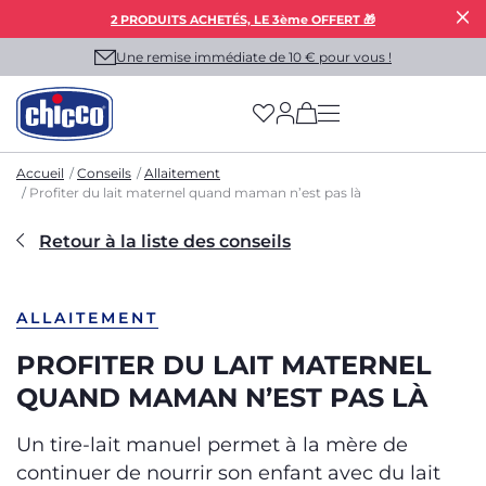
2 PRODUITS ACHETÉS, LE 3ème OFFERT 🎁
Une remise immédiate de 10 € pour vous !
(has more options on
Accueil
Conseils
Allaitement
Profiter du lait maternel quand maman n’est pas là
Retour à la liste des conseils
ALLAITEMENT
PROFITER DU LAIT MATERNEL
QUAND MAMAN N’EST PAS LÀ
Un tire-lait manuel permet à la mère de
continuer de nourrir son enfant avec du lait