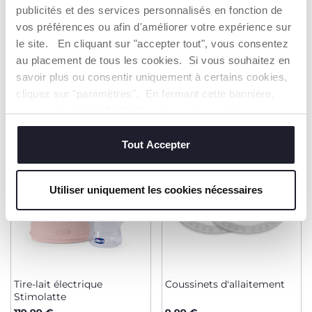
publicités et des services personnalisés en fonction de
vos préférences ou afin d'améliorer votre expérience sur
le site. En cliquant sur "accepter tout", vous consentez
au placement de tous les cookies. Si vous souhaitez en
PRODUITS POUVANT VOUS
savoir plus ou consentir uniquement à certains cookies,
INTÉRESSER
cliquez sur "paramètres". En fermant cette bannière,
vous consentez à l'utilisation des seuls cookies
techniques, qui sont essentiels au service demandé.
2=3
2=3
NOUVEAUTÉ
Tout Accepter
Utiliser uniquement les cookies nécessaires
Tire-lait électrique
Coussinets d'allaitement
Stimolatte