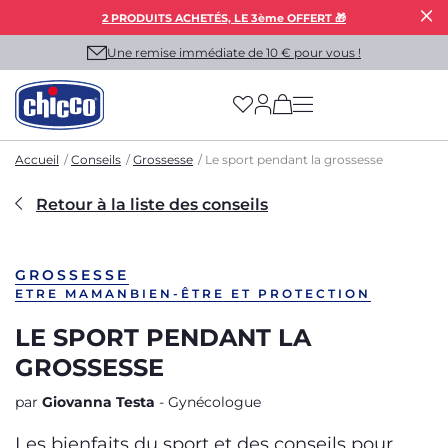
2 PRODUITS ACHETÉS, LE 3ème OFFERT 🎁
Une remise immédiate de 10 € pour vous !
(has more options on
Accueil
Conseils
Grossesse
Le sport pendant la grossesse
Retour à la liste des conseils
GROSSESSE
ETRE MAMAN
BIEN-ÊTRE ET PROTECTION
LE SPORT PENDANT LA
GROSSESSE
par
Giovanna Testa
- Gynécologue
Les bienfaits du sport et des conseils pour