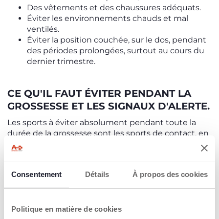
Des vêtements et des chaussures adéquats.
Éviter les environnements chauds et mal
ventilés.
Éviter la position couchée, sur le dos, pendant
des périodes prolongées, surtout au cours du
dernier trimestre.
CE QU'IL FAUT ÉVITER PENDANT LA
GROSSESSE ET LES SIGNAUX D'ALERTE.
Les sports à éviter absolument pendant toute la
durée de la grossesse sont les sports de contact, en
raison du risque de traumatisme abdominal et de
perte d'équilibre, et la plongée sous-marine, en
raison du risque de formation de bulles dans le
Consentement
Détails
À propos des cookies
système circulatoire fœtal et placentaire.
Voici des signes d'alerte qui indiquent que l'exercice
doit être interrompu pendant la grossesse :
Politique en matière de cookies
Saignements vaginaux