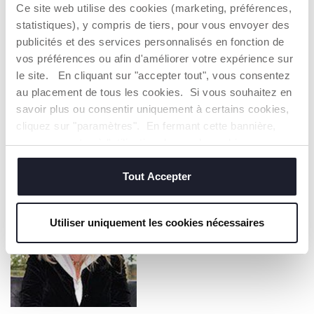
Des douleurs abdominales
Ce site web utilise des cookies (marketing, préférences,
Contractions douloureuses et régulières.
statistiques), y compris de tiers, pour vous envoyer des
Perte de liquide amniotique
publicités et des services personnalisés en fonction de
Difficultés à respirer
vos préférences ou afin d'améliorer votre expérience sur
Des étourdissements
le site. En cliquant sur "accepter tout", vous consentez
Maux de tête
au placement de tous les cookies. Si vous souhaitez en
Des douleurs thoraciques
savoir plus ou consentir uniquement à certains cookies,
Douleur au mollet
cliquez sur "paramètres". En fermant cette bannière,
vous consentez à l'utilisation des seuls cookies
techniques, qui sont essentiels au service demandé.
Tout Accepter
Utiliser uniquement les cookies nécessaires