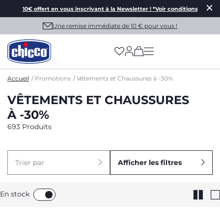
10€ offert en vous inscrivant à la Newsletter ! *Voir conditions
Une remise immédiate de 10 € pour vous !
(has more options on
Accueil
Promotions
Vêtements et Chaussures à -30%
VÊTEMENTS ET CHAUSSURES
À -30%
693 Produits
Trier par
Afficher les filtres
En stock