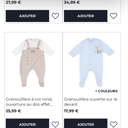
27,99 €
34,99 €
AJOUTER
AJOUTER
+ COULEURS
Grenouillère à col rond,
Grenouillère ouverte sur le
ouverture au dos effet
devant
double vêtement
25,99 €
17,99 €
AJOUTER
AJOUTER