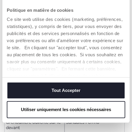
Politique en matière de cookies
Grenouillère ouverte sur le
Barboteuse courte
devant
Ce site web utilise des cookies (marketing, préférences,
29,99 €
25,99 €
statistiques), y compris de tiers, pour vous envoyer des
publicités et des services personnalisés en fonction de
AJOUTER
AJOUTER
vos préférences ou afin d'améliorer votre expérience sur
le site. En cliquant sur "accepter tout", vous consentez
au placement de tous les cookies. Si vous souhaitez en
savoir plus ou consentir uniquement à certains cookies,
cliquez sur "paramètres". En fermant cette bannière,
vous consentez à l'utilisation des seuls cookies
techniques, qui sont essentiels au service demandé.
Tout Accepter
Utiliser uniquement les cookies nécessaires
Grenouillère ouverte sur le
Sandales Fermo
devant