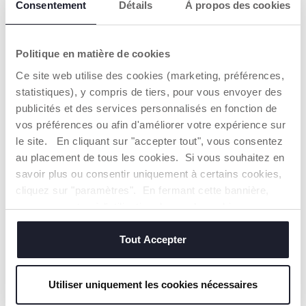
Consentement
Détails
À propos des cookies
+ COULEURS
+ COULEURS
Transat Baby Hug Armonia
Berceau Cododo Next2Me
Politique en matière de cookies
4en1
Armonia
269,99 €
209,99 €
Ce site web utilise des cookies (marketing, préférences,
statistiques), y compris de tiers, pour vous envoyer des
AJOUTER
AJOUTER
publicités et des services personnalisés en fonction de
vos préférences ou afin d'améliorer votre expérience sur
le site. En cliquant sur "accepter tout", vous consentez
au placement de tous les cookies. Si vous souhaitez en
savoir plus ou consentir uniquement à certains cookies,
cliquez sur "paramètres". En fermant cette bannière,
vous consentez à l'utilisation des seuls cookies
techniques, qui sont essentiels au service demandé.
Tout Accepter
Utiliser uniquement les cookies nécessaires
+ COULEURS
+ COULEURS
Trio Mysa - First-Seat
Berceau Cododo Chicco