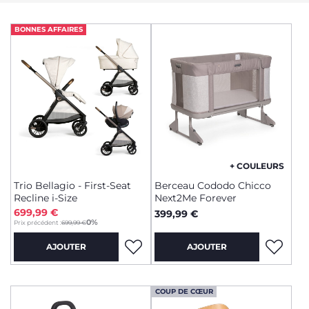
BONNES AFFAIRES
+ COULEURS
Trio Bellagio - First-Seat
Berceau Cododo Chicco
Recline i-Size
Next2Me Forever
699,99 €
399,99 €
to
0%
Prix précédent :
699,99 €
AJOUTER
AJOUTER
COUP DE CŒUR