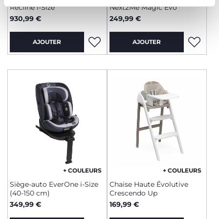
Recline i-Size
Next2Me Magic Evo
930,99 €
249,99 €
AJOUTER
AJOUTER
+ COULEURS
+ COULEURS
Siège-auto EverOne i-Size
Chaise Haute Évolutive
(40-150 cm)
Crescendo Up
349,99 €
169,99 €