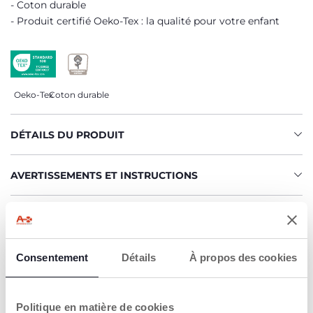
Coton durable
Produit certifié Oeko-Tex : la qualité pour votre enfant
Oeko-Tex
Coton durable
DÉTAILS DU PRODUIT
AVERTISSEMENTS ET INSTRUCTIONS
CHICCO S'ENGAGE
Notre coton est… Durable !
Consentement
Coton cultivé selon un programme dont l'objectif est de
Détails
À propos des cookies
mettre sur le marché des fils certifiés de coton cultivé
dans le respect des principes qui en font un coton
DURABLE sur un plan environnemental, économique et
Politique en matière de cookies
social.