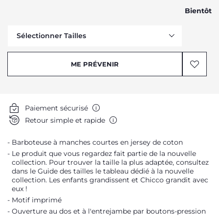
Bientôt
Sélectionner Tailles
Me prévenir
ME PRÉVENIR
Me prévenir
Me prévenir
Me prévenir
Paiement sécurisé
Me prévenir
Retour simple et rapide
Me prévenir
Barboteuse à manches courtes en jersey de coton
Me prévenir
Le produit que vous regardez fait partie de la nouvelle
Me prévenir
collection. Pour trouver la taille la plus adaptée, consultez
dans le Guide des tailles le tableau dédié à la nouvelle
collection. Les enfants grandissent et Chicco grandit avec
eux !
Motif imprimé
Ouverture au dos et à l'entrejambe par boutons-pression