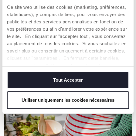
Toute la chaîne d'approvisionnement et de production fait
Ce site web utilise des cookies (marketing, préférences,
l'objet d'une traçabilité et des mêmes mesures de
statistiques), y compris de tiers, pour vous envoyer des
durabilité.
publicités et des services personnalisés en fonction de
vos préférences ou afin d'améliorer votre expérience sur
Trouver un Revendeur
le site. En cliquant sur "accepter tout", vous consentez
au placement de tous les cookies. Si vous souhaitez en
savoir plus ou consentir uniquement à certains cookies,
cliquez sur "paramètres". En fermant cette bannière,
NOS RECOMMANDATIONS
vous consentez à l'utilisation des seuls cookies
techniques, qui sont essentiels au service demandé.
Tout Accepter
Utiliser uniquement les cookies nécessaires