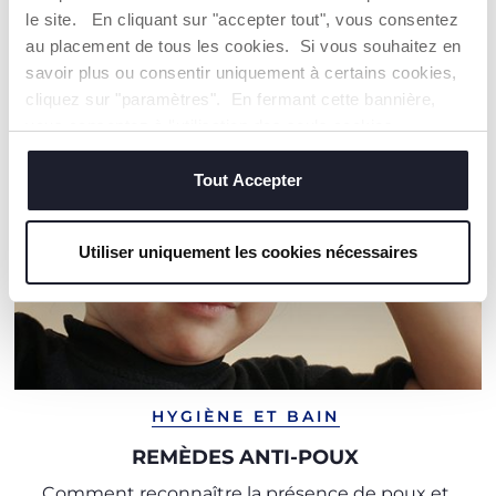
NOS RECOMMANDATIONS
le site. En cliquant sur "accepter tout", vous consentez
au placement de tous les cookies. Si vous souhaitez en
savoir plus ou consentir uniquement à certains cookies,
cliquez sur "paramètres". En fermant cette bannière,
vous consentez à l'utilisation des seuls cookies
techniques, qui sont essentiels au service demandé.
Tout Accepter
Utiliser uniquement les cookies nécessaires
HYGIÈNE ET BAIN
REMÈDES ANTI-POUX
Comment reconnaître la présence de poux et