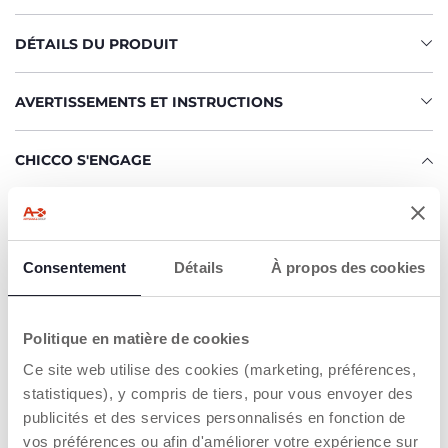
DÉTAILS DU PRODUIT
AVERTISSEMENTS ET INSTRUCTIONS
CHICCO S'ENGAGE
L'engagement de Chicco en faveur des matériaux recyclés
Parmi les différentes propositions : matériaux recyclés et
vêtements d'extérieur en polyester recyclé
Fibres synthétiques issues du recyclage avant ou après
Consentement
Détails
À propos des cookies
consommation, d'une grande solidité et d'une grande
polyvalence
Politique en matière de cookies
Trouver un Revendeur
Ce site web utilise des cookies (marketing, préférences,
statistiques), y compris de tiers, pour vous envoyer des
publicités et des services personnalisés en fonction de
vos préférences ou afin d'améliorer votre expérience sur