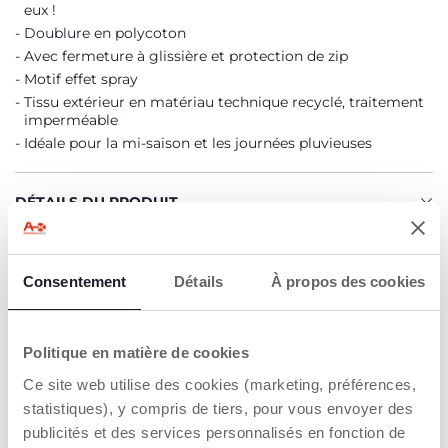
eux !
Doublure en polycoton
Avec fermeture à glissière et protection de zip
Motif effet spray
Tissu extérieur en matériau technique recyclé, traitement
imperméable
Idéale pour la mi-saison et les journées pluvieuses
DÉTAILS DU PRODUIT
AVERTISSEMENTS ET INSTRUCTIONS
Consentement
Détails
À propos des cookies
CHICCO S'ENGAGE
Politique en matière de cookies
L'engagement de Chicco en faveur des matériaux recyclés
Parmi les différentes propositions : matériaux recyclés et
Ce site web utilise des cookies (marketing, préférences,
vêtements d'extérieur en polyester recyclé
statistiques), y compris de tiers, pour vous envoyer des
Fibres synthétiques issues du recyclage avant ou après
publicités et des services personnalisés en fonction de
consommation, d'une grande solidité et d'une grande