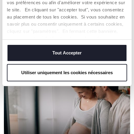
polyvalence
vos préférences ou afin d'améliorer votre expérience sur
le site. En cliquant sur "accepter tout", vous consentez
au placement de tous les cookies. Si vous souhaitez en
Trouver un Revendeur
savoir plus ou consentir uniquement à certains cookies,
cliquez sur "paramètres". En fermant cette bannière,
vous consentez à l'utilisation des seuls cookies
techniques, qui sont essentiels au service demandé.
NOS RECOMMANDATIONS
Tout Accepter
Utiliser uniquement les cookies nécessaires