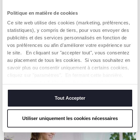
CHICCO S'ENGAGE
Politique en matière de cookies
L'engagement de Chicco en faveur des matériaux recyclés
Ce site web utilise des cookies (marketing, préférences,
Parmi les différentes propositions : matériaux recyclés et
vêtements d'extérieur en polyester recyclé
statistiques), y compris de tiers, pour vous envoyer des
Fibres synthétiques issues du recyclage avant ou après
publicités et des services personnalisés en fonction de
consommation, d'une grande solidité et d'une grande
vos préférences ou afin d'améliorer votre expérience sur
polyvalence
le site. En cliquant sur "accepter tout", vous consentez
au placement de tous les cookies. Si vous souhaitez en
savoir plus ou consentir uniquement à certains cookies,
Trouver un Revendeur
cliquez sur "paramètres". En fermant cette bannière,
vous consentez à l'utilisation des seuls cookies
techniques, qui sont essentiels au service demandé.
NOS RECOMMANDATIONS
Tout Accepter
Utiliser uniquement les cookies nécessaires