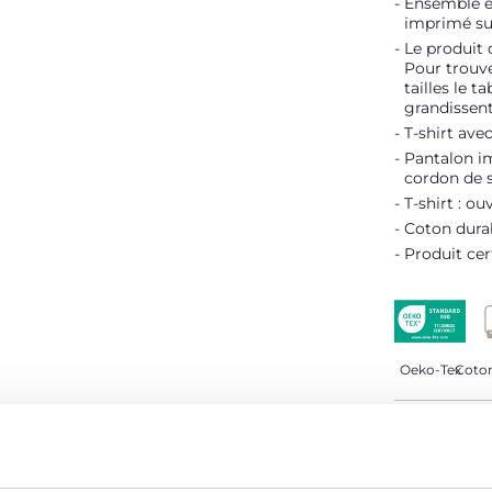
Ensemble en
imprimé sur
Le produit 
Pour trouve
tailles le t
grandissent
T-shirt ave
Pantalon im
cordon de 
T-shirt : ou
Coton dura
Produit cer
Oeko-Tex
Coton
DÉTAILS D