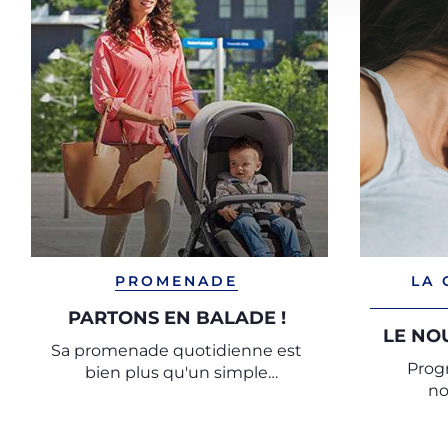
PROMENADE
LA 
PARTONS EN BALADE !
LE NO
Sa promenade quotidienne est
Progr
bien plus qu'un simple
no
divertissement, c'est une source
précieuse de stimuli et
d'expériences pour bébé.