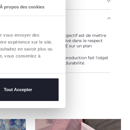
MENTS ET INSTRUCTIONS
À propos des cookies
ENGAGE
 est… Durable !
our vous envoyer des
vé selon un programme dont l'objectif est de mettre
hé des fils certifiés de coton cultivé dans le respect
otre expérience sur le site.
pes qui en font un coton DURABLE sur un plan
ouhaitez en savoir plus ou
ental, économique et social.
re, vous consentez à
aîne d'approvisionnement et de production fait l'objet
bilité et des mêmes mesures de durabilité.
un Revendeur
Tout Accepter