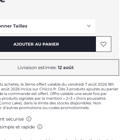
onner Tailles
Me prévenir
AJOUTER AU PANIER
Livraison estimée:
12 août
ts achetés, le 3ème offert valable du vendredi 7 août 2026 18h
Me prévenir
août 2026 inclus sur Chicco.fr. Dès 3 produits ajoutés au panier
e la commande est offert. Offre valable une seule fois par
Me prévenir
 produits signalés par la mention « 2=3 » (hors poussette
t Como Lake), dans la limite des stocks disponibles. Non
Me prévenir
c d’autres promotions ou codes promotionnels.
Me prévenir
nt sécurisé
simple et rapide