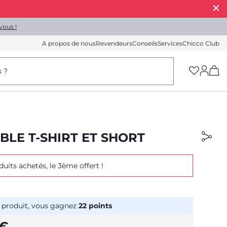
vous !
A propos de nous
Revendeurs
Conseils
Services
Chicco Club
(h
s ?
BLE T-SHIRT ET SHORT
duits achetés, le 3ème offert !
 produit, vous gagnez
22
points
 €