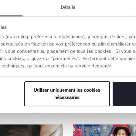
AVERTISSE
Détails
CHICCO S'
kies
Notre coton
es (marketing, préférences, statistiques), y compris de tiers, p
Coton culti
sur le marc
rsonnalisés en fonction de vos préférences ou afin d'améliorer v
des princi
ut", vous consentez au placement de tous les cookies. Si vous s
environnem
ins cookies, cliquez sur "paramètres". En fermant cette banniè
Toute la ch
d'une traça
ies techniques, qui sont essentiels au service demandé.
Trouver 
Utiliser uniquement les cookies
nécessaires
NOS RECOMMANDATIONS