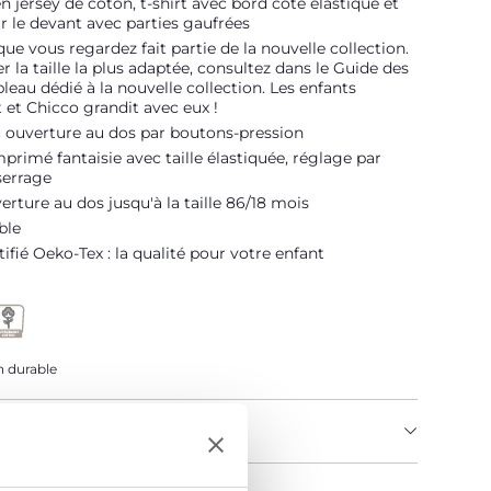
 jersey de coton, t-shirt avec bord côte élastiqué et
 le devant avec parties gaufrées
que vous regardez fait partie de la nouvelle collection.
r la taille la plus adaptée, consultez dans le Guide des
ableau dédié à la nouvelle collection. Les enfants
 et Chicco grandit avec eux !
c ouverture au dos par boutons-pression
primé fantaisie avec taille élastiquée, réglage par
serrage
verture au dos jusqu'à la taille 86/18 mois
ble
tifié Oeko-Tex : la qualité pour votre enfant
 durable
U PRODUIT