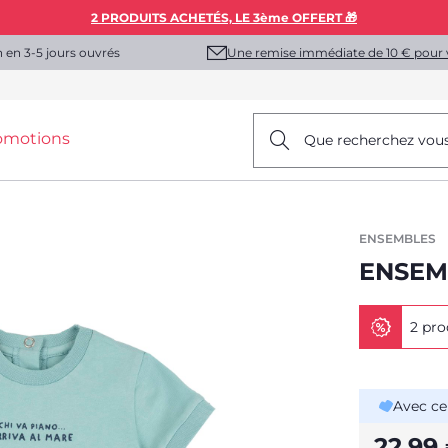
2 PRODUITS ACHETÉS, LE 3ème OFFERT 🎁
Une remise immédiate de 10 € pour 
n en 3-5 jours ouvrés
omotions
Que recherchez vou
ENSEMBLES
ENSEM
2 pro
Avec ce
22,99