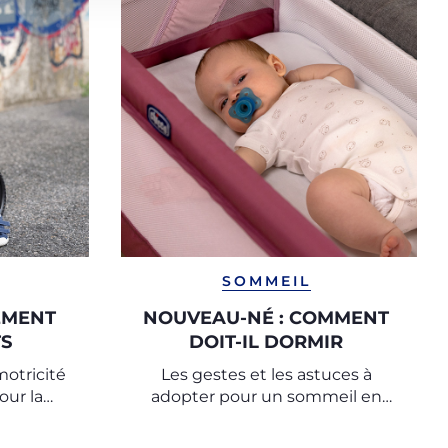
SOMMEIL
EMENT
NOUVEAU-NÉ : COMMENT
S
DOIT-IL DORMIR
motricité
Les gestes et les astuces à
our la
adopter pour un sommeil en
nfant ?
toute sécurité