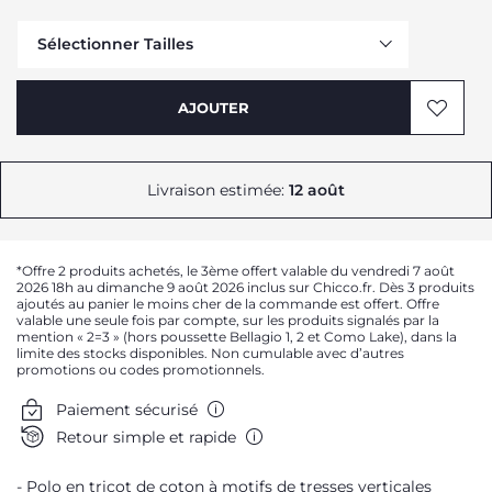
Sélectionner Tailles
Me prévenir
AJOUTER
Livraison estimée:
12 août
*Offre 2 produits achetés, le 3ème offert valable du vendredi 7 août
2026 18h au dimanche 9 août 2026 inclus sur Chicco.fr. Dès 3 produits
ajoutés au panier le moins cher de la commande est offert. Offre
valable une seule fois par compte, sur les produits signalés par la
mention « 2=3 » (hors poussette Bellagio 1, 2 et Como Lake), dans la
Me prévenir
limite des stocks disponibles. Non cumulable avec d’autres
promotions ou codes promotionnels.
Paiement sécurisé
Retour simple et rapide
Polo en tricot de coton à motifs de tresses verticales