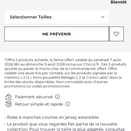
Bientôt
Sélectionner Tailles
Me prévenir
ME PRÉVENIR
Me prévenir
Me prévenir
Me prévenir
*Offre 2 produits achetés, le 3ème offert valable du vendredi 7 août
Me prévenir
2026 18h au dimanche 9 août 2026 inclus sur Chicco.fr. Dès 3 produits
ajoutés au panier le moins cher de la commande est offert. Offre
Me prévenir
valable une seule fois par compte, sur les produits signalés par la
mention « 2=3 » (hors poussette Bellagio 1, 2 et Como Lake), dans la
Me prévenir
limite des stocks disponibles. Non cumulable avec d’autres
promotions ou codes promotionnels.
Me prévenir
Paiement sécurisé
Me prévenir
Retour simple et rapide
Me prévenir
Robe à manches courtes en jersey extensible
Le produit que vous regardez fait partie de la nouvelle
collection. Pour trouver la taille la plus adaptée, consultez