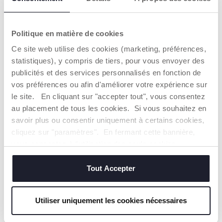
CHICCO S'ENGAGE
Notre coton est… Durable !
Politique en matière de cookies
Coton cultivé selon un programme dont l'objectif est de
mettre sur le marché des fils certifiés de coton cultivé
Ce site web utilise des cookies (marketing, préférences,
dans le respect des principes qui en font un coton
statistiques), y compris de tiers, pour vous envoyer des
DURABLE sur un plan environnemental, économique et
social.
publicités et des services personnalisés en fonction de
Toute la chaîne d'approvisionnement et de production fait
vos préférences ou afin d'améliorer votre expérience sur
l'objet d'une traçabilité et des mêmes mesures de
le site. En cliquant sur "accepter tout", vous consentez
durabilité.
au placement de tous les cookies. Si vous souhaitez en
savoir plus ou consentir uniquement à certains cookies,
cliquez sur "paramètres". En fermant cette bannière,
Trouver un Revendeur
vous consentez à l'utilisation des seuls cookies
techniques, qui sont essentiels au service demandé.
Tout Accepter
NOS RECOMMANDATIONS
Utiliser uniquement les cookies nécessaires