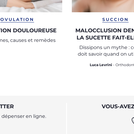
OVULATION
SUCCION
TION DOULOUREUSE
MALOCCLUSION DEN
LA SUCETTE FAIT-E
es, causes et remèdes
AUX DENTS 
Dissipons un mythe : 
doit savoir quand on ut
sucette
Luca Levrini
- Orthodont
TTER
VOUS-AVEZ
dépenser en ligne.