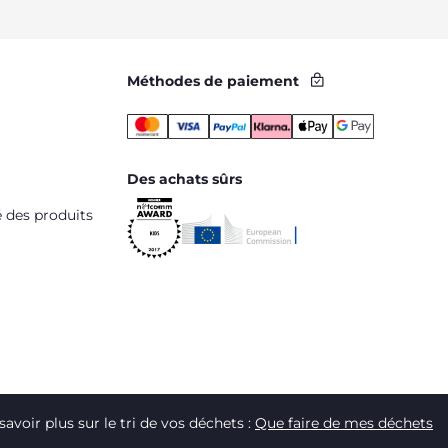
Méthodes de paiement
Des achats sûrs
é des produits
savoir plus sur le tri de vos déchets :
Que faire de mes déchets