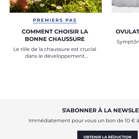
PREMIERS PAS
COMMENT CHOISIR LA
OVULA
BONNE CHAUSSURE
Symptôm
Le rôle de la chaussure est crucial
dans le développement
physiologique du pied de
l'enfant, il est donc important de
choisir la bonne chaussure.
S'ABONNER À LA NEWSLE
Immédiatement pour vous un bon de 10 € à 
OBTENIR LA RÉDUCTION