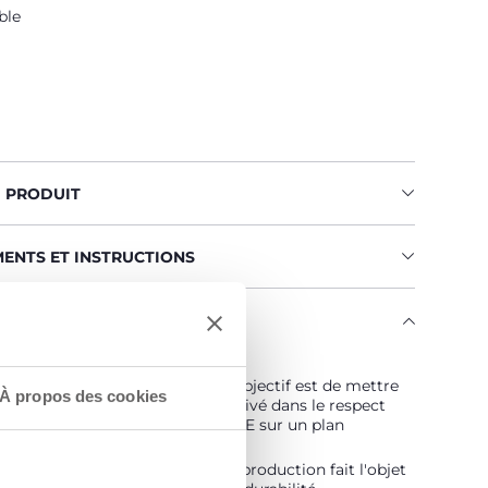
ble
U PRODUIT
MENTS ET INSTRUCTIONS
ENGAGE
 est… Durable !
vé selon un programme dont l'objectif est de mettre
À propos des cookies
hé des fils certifiés de coton cultivé dans le respect
pes qui en font un coton DURABLE sur un plan
ental, économique et social.
aîne d'approvisionnement et de production fait l'objet