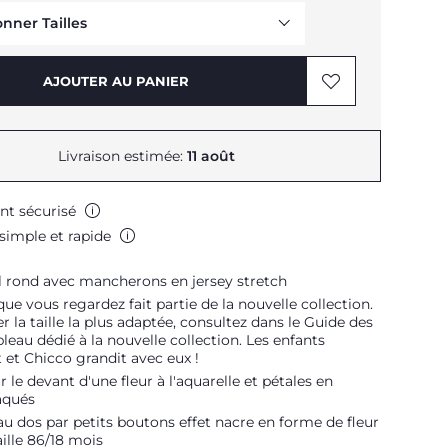
onner Tailles
Me prévenir
AJOUTER AU PANIER
Livraison estimée:
11 août
nt sécurisé
simple et rapide
Me prévenir
ol rond avec mancherons en jersey stretch
Me prévenir
que vous regardez fait partie de la nouvelle collection.
r la taille la plus adaptée, consultez dans le Guide des
ableau dédié à la nouvelle collection. Les enfants
 et Chicco grandit avec eux !
 le devant d'une fleur à l'aquarelle et pétales en
aqués
u dos par petits boutons effet nacre en forme de fleur
aille 86/18 mois