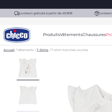
Livraison gratuite à partir de 49,90€
Livraiso
Produits
Vêtements
Chaussures
Pr
Accueil
Vêtements
T-Shirts
T-shirt manches courtes