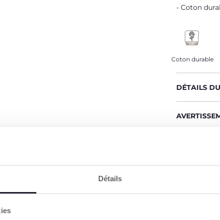
Coton dura
Coton durable
DÉTAILS D
AVERTISSE
CHICCO S'
Notre coton
Coton culti
Détails
sur le marc
des princi
environnem
kies
Toute la ch