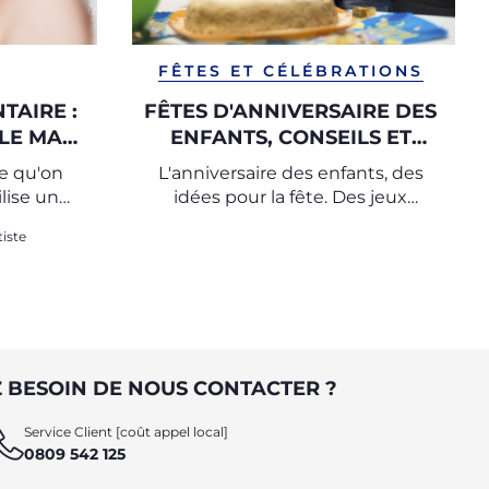
FÊTES ET CÉLÉBRATIONS
TAIRE :
FÊTES D'ANNIVERSAIRE DES
LLE MAL
ENFANTS, CONSEILS ET
?
JEUX
ce qu'on
L'anniversaire des enfants, des
ilise une
idées pour la fête. Des jeux
jusqu’au buffet, du gâteau au
iste
divertissement : découvrez
comment organiser une fête
d'anniversaire mémorable pour
votre petit.
 BESOIN DE NOUS CONTACTER ?
Service Client [coût appel local]
0809 542 125