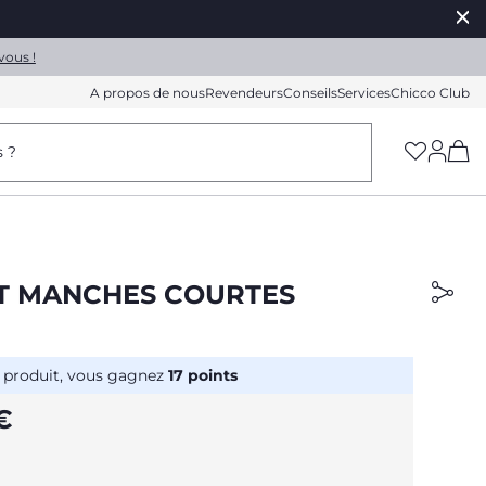
vous !
A propos de nous
Revendeurs
Conseils
Services
Chicco Club
(h
s ?
RT MANCHES COURTES
 produit, vous gagnez
17
points
€