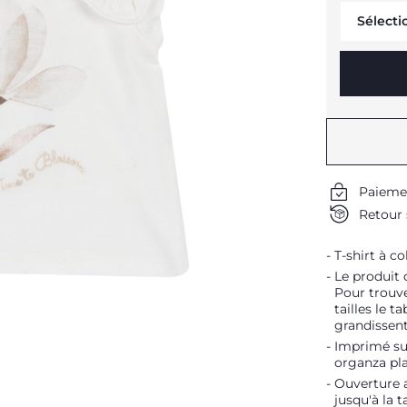
Sélecti
Paieme
Retour 
T-shirt à c
Le produit 
Pour trouve
tailles le t
grandissent
Imprimé sur
organza pl
Ouverture a
jusqu'à la t