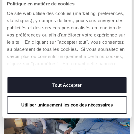
Politique en matière de cookies
DURABLE sur un plan environnemental, économique et
social.
Ce site web utilise des cookies (marketing, préférences,
Toute la chaîne d'approvisionnement et de production fait
statistiques), y compris de tiers, pour vous envoyer des
l'objet d'une traçabilité et des mêmes mesures de
publicités et des services personnalisés en fonction de
durabilité.
vos préférences ou afin d'améliorer votre expérience sur
le site. En cliquant sur "accepter tout", vous consentez
Trouver un Revendeur
au placement de tous les cookies. Si vous souhaitez en
savoir plus ou consentir uniquement à certains cookies,
cliquez sur "paramètres". En fermant cette bannière,
vous consentez à l'utilisation des seuls cookies
NOS RECOMMANDATIONS
techniques, qui sont essentiels au service demandé.
Tout Accepter
Utiliser uniquement les cookies nécessaires