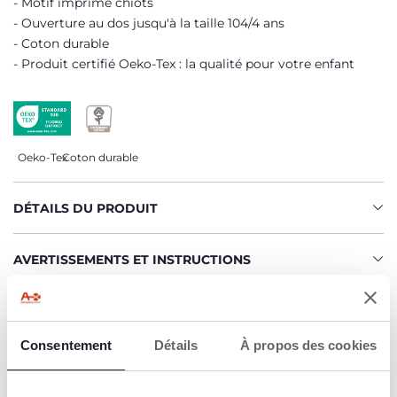
Motif imprimé chiots
Ouverture au dos jusqu'à la taille 104/4 ans
Coton durable
Produit certifié Oeko-Tex : la qualité pour votre enfant
Oeko-Tex
Coton durable
DÉTAILS DU PRODUIT
AVERTISSEMENTS ET INSTRUCTIONS
CHICCO S'ENGAGE
Notre coton est… Durable !
Consentement
Détails
À propos des cookies
Coton cultivé selon un programme dont l'objectif est de
mettre sur le marché des fils certifiés de coton cultivé
dans le respect des principes qui en font un coton