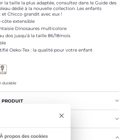
r la taille la plus adaptée, consultez dans le Guide des
Me prévenir
ableau dédié à la nouvelle collection. Les enfants
 et Chicco grandit avec eux !
-côte extensible
ntaisie Dinosaures multicolore
u dos jusqu'à la taille 86/18mois
ble
tifié Oeko-Tex : la qualité pour votre enfant
 durable
U PRODUIT
MENTS ET INSTRUCTIONS
À propos des cookies
ENGAGE