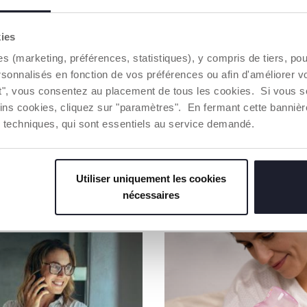
Notre coton
Coton culti
kies
sur le marc
es (marketing, préférences, statistiques), y compris de tiers, p
des princi
environnem
rsonnalisés en fonction de vos préférences ou afin d'améliorer v
Toute la ch
ut", vous consentez au placement de tous les cookies. Si vous s
d'une traça
ins cookies, cliquez sur "paramètres". En fermant cette banniè
ies techniques, qui sont essentiels au service demandé.
Trouver 
Utiliser uniquement les cookies
nécessaires
NOS RECOMMANDATIONS