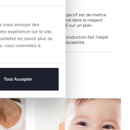
 est… Durable !
vé selon un programme dont l'objectif est de mettre
hé des fils certifiés de coton cultivé dans le respect
our vous envoyer des
pes qui en font un coton DURABLE sur un plan
ental, économique et social.
otre expérience sur le site.
aîne d'approvisionnement et de production fait l'objet
ouhaitez en savoir plus ou
bilité et des mêmes mesures de durabilité.
re, vous consentez à
un Revendeur
Tout Accepter