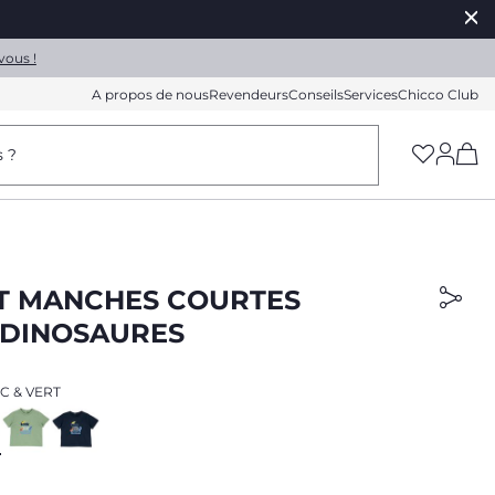
vous !
A propos de nous
Revendeurs
Conseils
Services
Chicco Club
(h
s ?
RT MANCHES COURTES
 DINOSAURES
C & VERT