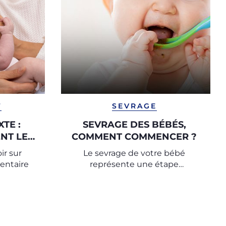
T
SEVRAGE
TE :
SEVRAGE DES BÉBÉS,
NT LE
COMMENT COMMENCER ?
ir sur
Le sevrage de votre bébé
entaire
représente une étape
importante de sa croissance :
découvrez les conseils utiles pour
commencer le sevrage avec les
experts de l’Observatoire Chicco.