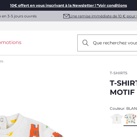
10€ offert en vous inscrivant à la Newsletter ! *Voir conditions
Une remise immédiate de 10 € pour 
n en 3-5 jours ouvrés
omotions
Que recherchez vou
es
T-SHIRTS
T-SHI
MOTIF
Couleur:
BLAN