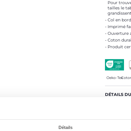
Pour trouve
tailles le t
grandissent
Col en bord
Imprimé fa
Ouverture a
Coton dura
Produit cer
Oeko-Tex
Coton
DÉTAILS D
AVERTISSE
Détails
CHICCO S'