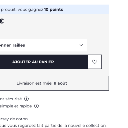
 produit, vous gagnez
10
points
 €
onner Tailles
Me prévenir
AJOUTER AU PANIER
Livraison estimée:
11 août
Me prévenir
nt sécurisé
Me prévenir
simple et rapide
Me prévenir
Me prévenir
jersey de coton
Me prévenir
que vous regardez fait partie de la nouvelle collection.