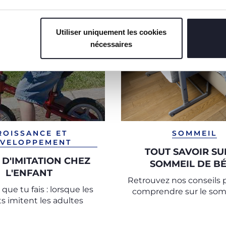
Utiliser uniquement les cookies
nécessaires
ROISSANCE ET
SOMMEIL
VELOPPEMENT
TOUT SAVOIR SU
 D'IMITATION CHEZ
SOMMEIL DE B
L'ENFANT
Retrouvez nos conseils 
e que tu fais : lorsque les
comprendre sur le som
s imitent les adultes
bébé et nos astuces po
les tout-petits à passer 
paisibles.