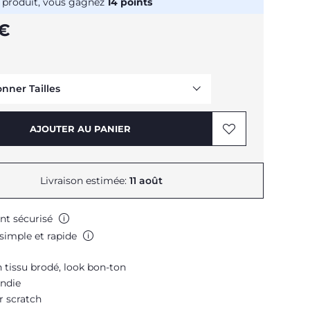
 produit, vous gagnez
14
points
 €
onner Tailles
AJOUTER AU PANIER
Livraison estimée:
11 août
nt sécurisé
simple et rapide
 tissu brodé, look bon-ton
ndie
r scratch