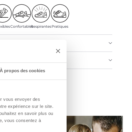
xibles
Confortables
Respirantes
Pratiques
U PRODUIT
MENTS ET INSTRUCTIONS
À propos des cookies
un Revendeur
our vous envoyer des
otre expérience sur le site.
ouhaitez en savoir plus ou
re, vous consentez à