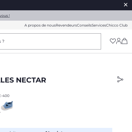
vous !
A propos de nous
Revendeurs
Conseils
Services
Chicco Club
(h
s ?
LES NECTAR
E-400