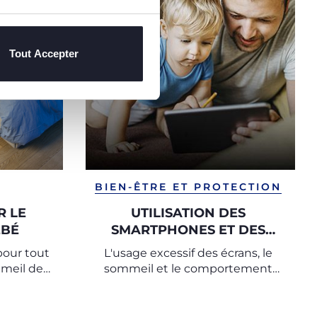
Tout Accepter
BIEN-ÊTRE ET PROTECTION
R LE
UTILISATION DES
ÉBÉ
SMARTPHONES ET DES
TABLETTES CHEZ LES
pour tout
L'usage excessif des écrans, le
ENFANTS : NOS CONSEILS
meil de
sommeil et le comportement
ur aider
sont étroitement liés
des nuits