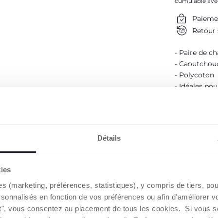
cumulable ave
Paieme
Retour 
Paire de ch
Caoutchouc
Polycoton
Idéales pou
DÉTAILS D
Détails
AVERTISSE
kies
Trouver 
es (marketing, préférences, statistiques), y compris de tiers, p
rsonnalisés en fonction de vos préférences ou afin d'améliorer v
ut", vous consentez au placement de tous les cookies. Si vous s
NOS RECOMMANDATIONS