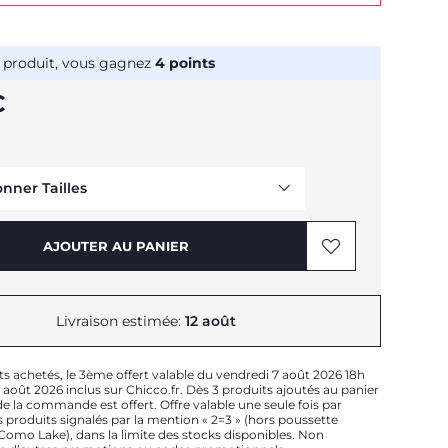
 produit, vous gagnez
4
points
€
onner Tailles
AJOUTER AU PANIER
Livraison estimée:
12 août
Me prévenir
ts achetés, le 3ème offert valable du vendredi 7 août 2026 18h
août 2026 inclus sur Chicco.fr. Dès 3 produits ajoutés au panier
e la commande est offert. Offre valable une seule fois par
Me prévenir
 produits signalés par la mention « 2=3 » (hors poussette
t Como Lake), dans la limite des stocks disponibles. Non