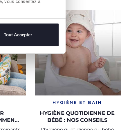
re, vous consentez à
Tout Accepter
T
HYGIÈNE ET BAIN
UR
HYGIÈNE QUOTIDIENNE DE
OMMENT
BÉBÉ : NOS CONSEILS
QUEL
erminants
L’hygiène quotidienne du bébé