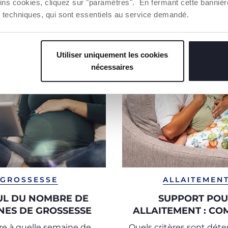
ins cookies, cliquez sur "paramètres". En fermant cette banniè
ies techniques, qui sont essentiels au service demandé.
Utiliser uniquement les cookies
nécessaires
GROSSESSE
ALLAITEMEN
UL DU NOMBRE DE
SUPPORT PO
NES DE GROSSESSE
ALLAITEMENT : C
L'UTILISER ET LE
e à quelle semaine de
Quels critères sont dét