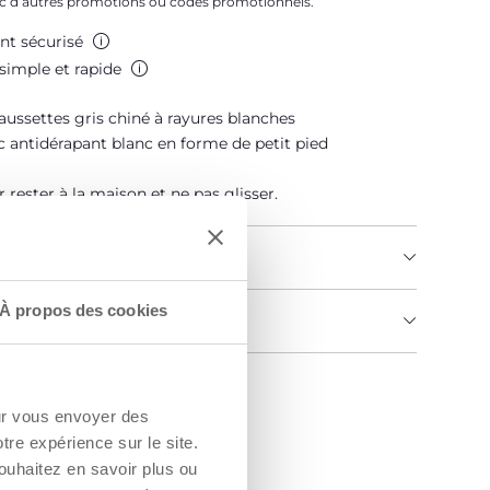
c d’autres promotions ou codes promotionnels.
nt sécurisé
simple et rapide
aussettes gris chiné à rayures blanches
 antidérapant blanc en forme de petit pied
r rester à la maison et ne pas glisser.
U PRODUIT
À propos des cookies
MENTS ET INSTRUCTIONS
un Revendeur
our vous envoyer des
otre expérience sur le site.
ouhaitez en savoir plus ou