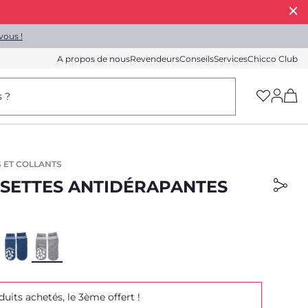
vous !
A propos de nous
Revendeurs
Conseils
Services
Chicco Club
(h
s ?
 ET COLLANTS
SETTES ANTIDÉRAPANTES
duits achetés, le 3ème offert !