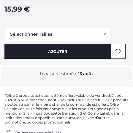
15,99 €
Sélectionner Tailles
AJOUTER
Livraison estimée:
13 août
Me prévenir
Me prévenir
*Offre 2 produits achetés, le 3ème offert valable du vendredi 7 août
Me prévenir
2026 18h au dimanche 9 août 2026 inclus sur Chicco.fr. Dès 3 produits
ajoutés au panier le moins cher de la commande est offert. Offre
Me prévenir
valable une seule fois par compte, sur les produits signalés par la
mention « 2=3 » (hors poussette Bellagio 1, 2 et Como Lake), dans la
limite des stocks disponibles. Non cumulable avec d’autres
promotions ou codes promotionnels.
Paiement sécurisé