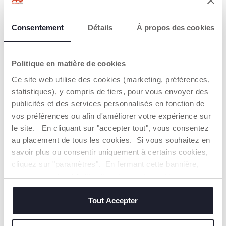
DÉTAILS DU PRODUIT
Consentement
Détails
À propos des cookies
AVERTISSEMENTS ET INSTRUCTIONS
Politique en matière de cookies
CHICCO S'ENGAGE
Ce site web utilise des cookies (marketing, préférences,
Notre coton est… Durable !
statistiques), y compris de tiers, pour vous envoyer des
Coton cultivé selon un programme dont l'objectif est de
publicités et des services personnalisés en fonction de
mettre sur le marché des fils certifiés de coton cultivé
dans le respect des principes qui en font un coton
vos préférences ou afin d'améliorer votre expérience sur
DURABLE sur un plan environnemental, économique et
le site. En cliquant sur "accepter tout", vous consentez
social.
au placement de tous les cookies. Si vous souhaitez en
Toute la chaîne d'approvisionnement et de production fait
savoir plus ou consentir uniquement à certains cookies,
l'objet d'une traçabilité et des mêmes mesures de
durabilité.
cliquez sur "paramètres". En fermant cette bannière,
vous consentez à l'utilisation des seuls cookies
techniques, qui sont essentiels au service demandé.
Trouver un Revendeur
Tout Accepter