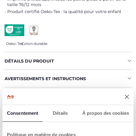
taille 76/12 mois
Produit certifié Oeko-Tex : la qualité pour votre enfant
Oeko-Tex
Coton durable
DÉTAILS DU PRODUIT
AVERTISSEMENTS ET INSTRUCTIONS
CHICCO S'ENGAGE
Notre coton est… Durable !
Consentement
Détails
À propos des cookies
Coton cultivé selon un programme dont l'objectif est de
mettre sur le marché des fils certifiés de coton cultivé
dans le respect des principes qui en font un coton
DURABLE sur un plan environnemental, économique et
Politique en matière de cookies