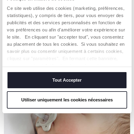
social.
Toute la chaîne d'approvisionnement et de production fait
Ce site web utilise des cookies (marketing, préférences,
l'objet d'une traçabilité et des mêmes mesures de
statistiques), y compris de tiers, pour vous envoyer des
durabilité.
publicités et des services personnalisés en fonction de
vos préférences ou afin d'améliorer votre expérience sur
le site. En cliquant sur "accepter tout", vous consentez
Trouver un Revendeur
au placement de tous les cookies. Si vous souhaitez en
savoir plus ou consentir uniquement à certains cookies,
cliquez sur "paramètres". En fermant cette bannière,
vous consentez à l'utilisation des seuls cookies
NOS RECOMMANDATIONS
techniques, qui sont essentiels au service demandé.
Tout Accepter
Utiliser uniquement les cookies nécessaires