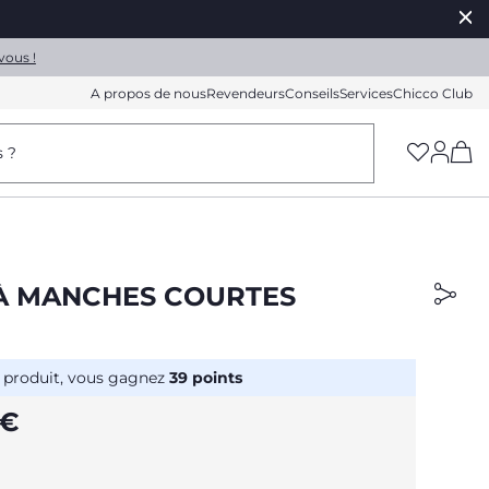
vous !
A propos de nous
Revendeurs
Conseils
Services
Chicco Club
(h
s ?
À MANCHES COURTES
 produit, vous gagnez
39
points
 €