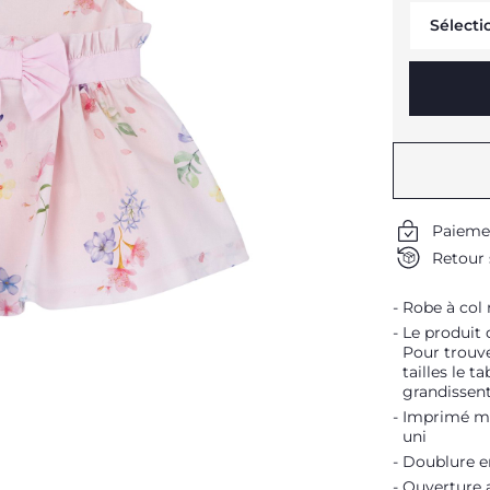
Sélecti
Paieme
Retour 
Robe à col
Le produit 
Pour trouve
tailles le t
grandissent
Imprimé mot
uni
Doublure e
Ouverture a