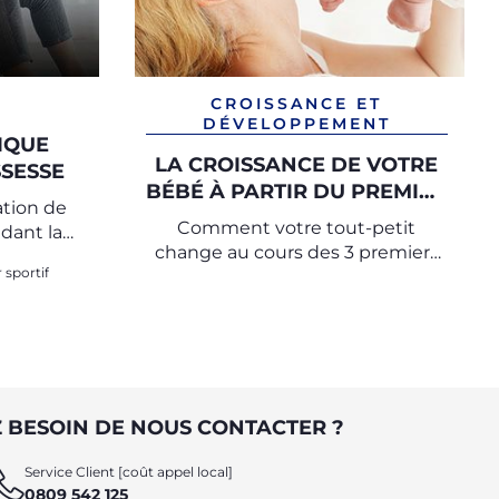
CROISSANCE ET
DÉVELOPPEMENT
IQUE
LA CROISSANCE DE VOTRE
SESSE
BÉBÉ À PARTIR DU PREMIER
tion de
MOIS
Comment votre tout-petit
ndant la
change au cours des 3 premiers
 sportif
mois de sa vie
 BESOIN DE NOUS CONTACTER ?
Service Client [coût appel local]
0809 542 125