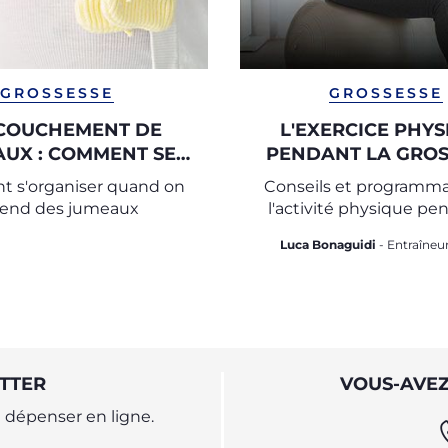
GROSSESSE
GROSSESSE
CCOUCHEMENT DE
L'EXERCICE PHYS
UX : COMMENT SE
PENDANT LA GROS
ÉPARER À UNE
 s'organiser quand on
Conseils et programma
ESSE GÉMELLAIRE
tend des jumeaux
l'activité physique pe
grossesse
Luca Bonaguidi
- Entraîneur
TTER
VOUS-AVEZ
dépenser en ligne.