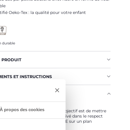
ble
tifié Oeko-Tex : la qualité pour votre enfant
 durable
U PRODUIT
MENTS ET INSTRUCTIONS
ENGAGE
 est… Durable !
À propos des cookies
vé selon un programme dont l'objectif est de mettre
hé des fils certifiés de coton cultivé dans le respect
pes qui en font un coton DURABLE sur un plan
ental, économique et social.