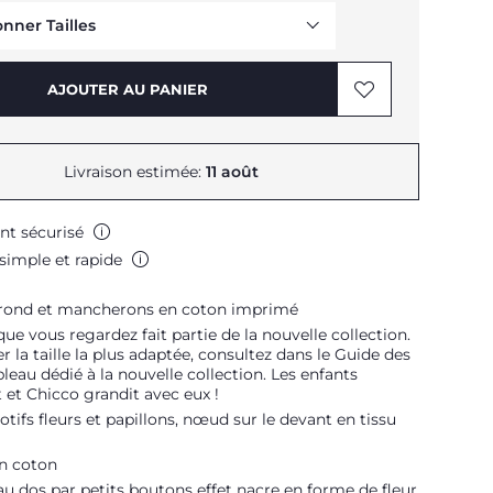
onner Tailles
Me prévenir
AJOUTER AU PANIER
Livraison estimée:
11 août
nt sécurisé
simple et rapide
Me prévenir
Me prévenir
 rond et mancherons en coton imprimé
Me prévenir
que vous regardez fait partie de la nouvelle collection.
r la taille la plus adaptée, consultez dans le Guide des
ableau dédié à la nouvelle collection. Les enfants
 et Chicco grandit avec eux !
ifs fleurs et papillons, nœud sur le devant en tissu
n coton
u dos par petits boutons effet nacre en forme de fleur