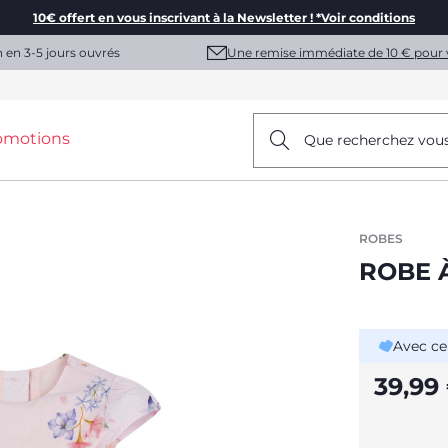
10€ offert en vous inscrivant à la Newsletter ! *Voir conditions
Une remise immédiate de 10 € pour 
n en 3-5 jours ouvrés
omotions
Que recherchez vou
ROBES
ROBE 
Avec ce
39,99