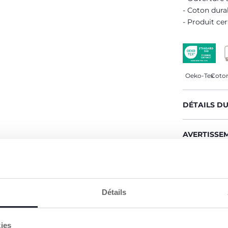
Coton dura
Produit cer
Oeko-Tex
Coton
DÉTAILS D
AVERTISSE
CHICCO S'
Notre coton
Détails
Coton culti
sur le marc
des princi
environnem
kies