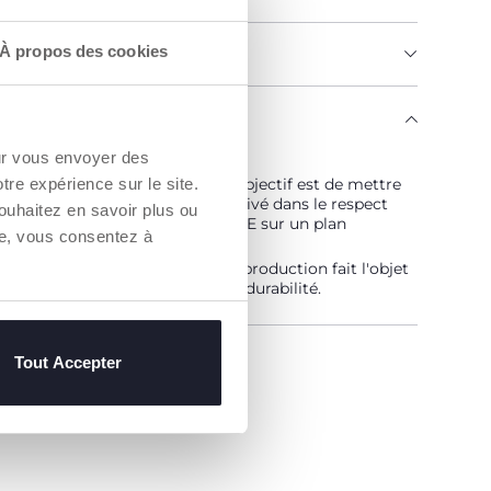
À propos des cookies
MENTS ET INSTRUCTIONS
ENGAGE
our vous envoyer des
 est… Durable !
otre expérience sur le site.
vé selon un programme dont l'objectif est de mettre
hé des fils certifiés de coton cultivé dans le respect
ouhaitez en savoir plus ou
pes qui en font un coton DURABLE sur un plan
re, vous consentez à
ental, économique et social.
aîne d'approvisionnement et de production fait l'objet
bilité et des mêmes mesures de durabilité.
un Revendeur
Tout Accepter