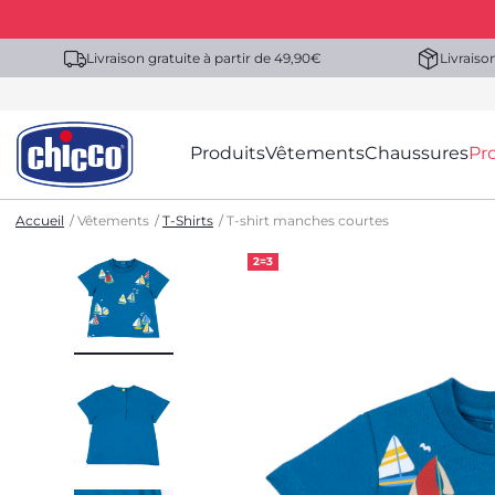
Livraison gratuite à partir de 49,90€
Livraiso
Produits
Vêtements
Chaussures
Pr
Accueil
Vêtements
T-Shirts
T-shirt manches courtes
2=3