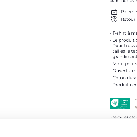
cumulable ave
Paieme
Retour 
T-shirt à m
Le produit 
Pour trouve
tailles le t
grandissent
Motif petit
Ouverture s
Coton dura
Produit cer
Oeko-Tex
Coton
DÉTAILS D