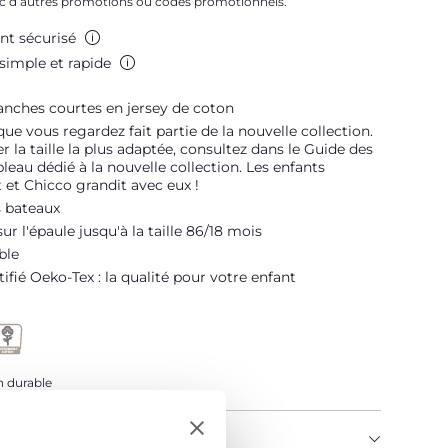
c d’autres promotions ou codes promotionnels.
Me prévenir
nt sécurisé
Me prévenir
simple et rapide
anches courtes en jersey de coton
que vous regardez fait partie de la nouvelle collection.
r la taille la plus adaptée, consultez dans le Guide des
ableau dédié à la nouvelle collection. Les enfants
 et Chicco grandit avec eux !
s bateaux
ur l'épaule jusqu'à la taille 86/18 mois
ble
tifié Oeko-Tex : la qualité pour votre enfant
 durable
U PRODUIT