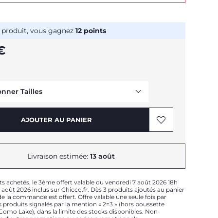
 produit, vous gagnez
12
points
€
onner Tailles
Me prévenir
AJOUTER AU PANIER
Livraison estimée:
13 août
Me prévenir
ts achetés, le 3ème offert valable du vendredi 7 août 2026 18h
Me prévenir
août 2026 inclus sur Chicco.fr. Dès 3 produits ajoutés au panier
e la commande est offert. Offre valable une seule fois par
 produits signalés par la mention « 2=3 » (hors poussette
t Como Lake), dans la limite des stocks disponibles. Non
Me prévenir