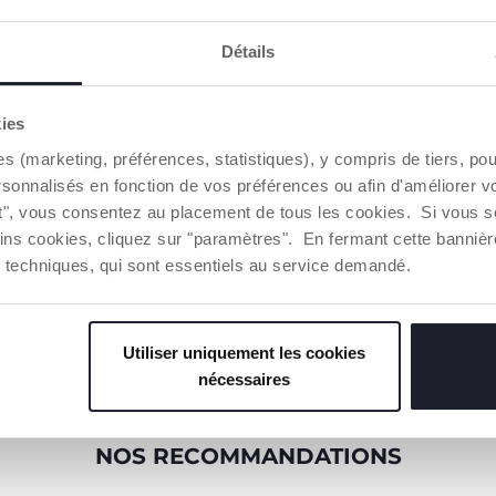
Détails
AVERTISSE
CHICCO S'
kies
es (marketing, préférences, statistiques), y compris de tiers, p
Notre coton
rsonnalisés en fonction de vos préférences ou afin d'améliorer v
Coton culti
sur le marc
ut", vous consentez au placement de tous les cookies. Si vous s
des princi
ins cookies, cliquez sur "paramètres". En fermant cette banniè
environnem
ies techniques, qui sont essentiels au service demandé.
Toute la ch
d'une traça
Utiliser uniquement les cookies
Trouver 
nécessaires
NOS RECOMMANDATIONS