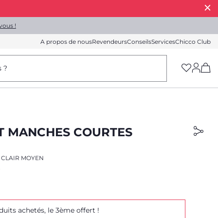
vous !
A propos de nous
Revendeurs
Conseils
Services
Chicco Club
(h
s ?
RT MANCHES COURTES
 CLAIR MOYEN
duits achetés, le 3ème offert !