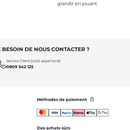
L'ENFANCE
grandir en jouant
 BESOIN DE NOUS CONTACTER ?
Service Client [coût appel local]
0809 542 125
Méthodes de paiement
Des achats sûrs