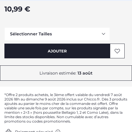
10,99 €
Sélectionner Tailles
Me prévenir
AJOUTER
Me prévenir
Me prévenir
Me prévenir
Livraison estimée:
13 août
Me prévenir
Me prévenir
*Offre 2 produits achetés, le 3ème offert valable du vendredi 7 août
Me prévenir
2026 18h au dimanche 9 août 2026 inclus sur Chicco.fr. Dès 3 produits
ajoutés au panier le moins cher de la commande est offert. Offre
Me prévenir
valable une seule fois par compte, sur les produits signalés par la
mention « 2=3 » (hors poussette Bellagio 1, 2 et Como Lake), dans la
limite des stocks disponibles. Non cumulable avec d’autres
promotions ou codes promotionnels.
Paiement sécurisé