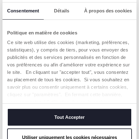
AVERTISSEMENTS ET INSTRUCTIONS
Consentement
Détails
À propos des cookies
CHICCO S'ENGAGE
Politique en matière de cookies
Notre coton est… Durable !
Ce site web utilise des cookies (marketing, préférences,
Coton cultivé selon un programme dont l'objectif est de
statistiques), y compris de tiers, pour vous envoyer des
mettre sur le marché des fils certifiés de coton cultivé
dans le respect des principes qui en font un coton
publicités et des services personnalisés en fonction de
DURABLE sur un plan environnemental, économique et
vos préférences ou afin d'améliorer votre expérience sur
social.
le site. En cliquant sur "accepter tout", vous consentez
Toute la chaîne d'approvisionnement et de production fait
au placement de tous les cookies. Si vous souhaitez en
l'objet d'une traçabilité et des mêmes mesures de
durabilité.
savoir plus ou consentir uniquement à certains cookies,
cliquez sur "paramètres". En fermant cette bannière,
vous consentez à l'utilisation des seuls cookies
Trouver un Revendeur
techniques, qui sont essentiels au service demandé.
Tout Accepter
NOS RECOMMANDATIONS
Utiliser uniquement les cookies nécessaires