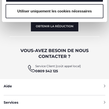
S'ABONNER À LA NEWSLETTER
Immédiatement pour vous un bon de 10 € à
Utiliser uniquement les cookies nécessaires
dépenser en ligne.
OBTENIR LA RÉDUCTION
VOUS-AVEZ BESOIN DE NOUS
CONTACTER ?
Service Client [coût appel local]
0809 542 125
Aide
Services