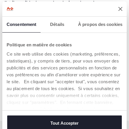
Est-il possible de cumuler plusieurs bons de
réduction lors d’un même achat ?
Consentement
Détails
À propos des cookies
VOUS N'AVEZ PAS TROUVÉ LA
RÉPONSE QUE VOUS CHERCHIEZ ?
Politique en matière de cookies
Demandez à notre assistance en temps réel, en utilisant le
Ce site web utilise des cookies (marketing, préférences,
chat en ligne
.
statistiques), y compris de tiers, pour vous envoyer des
Remplissez
le formulaire de contact
.
publicités et des services personnalisés en fonction de
Ou contactez
le Service Client
(prix d'un appel local) en
appelant le
0809 542 125*
.
vos préférences ou afin d'améliorer votre expérience sur
*Fonctionnant du lundi au vendredi (sauf jours fériés) de 9 heures à 17
le site. En cliquant sur "accepter tout", vous consentez
heures
au placement de tous les cookies. Si vous souhaitez en
savoir plus ou consentir uniquement à certains cookies,
cliquez sur "paramètres". En fermant cette bannière,
vous consentez à l'utilisation des seuls cookies
techniques, qui sont essentiels au service demandé.
Tout Accepter