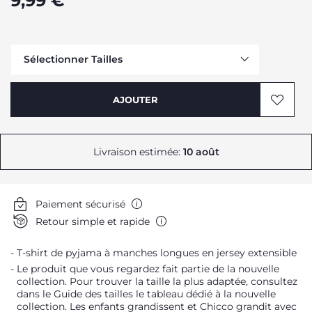
9,99 €
Sélectionner Tailles
Me prévenir
AJOUTER
Livraison estimée:
10 août
Me prévenir
Me prévenir
Paiement sécurisé
Me prévenir
Retour simple et rapide
Me prévenir
T-shirt de pyjama à manches longues en jersey extensible
Me prévenir
Le produit que vous regardez fait partie de la nouvelle
Me prévenir
collection. Pour trouver la taille la plus adaptée, consultez
dans le Guide des tailles le tableau dédié à la nouvelle
Me prévenir
collection. Les enfants grandissent et Chicco grandit avec