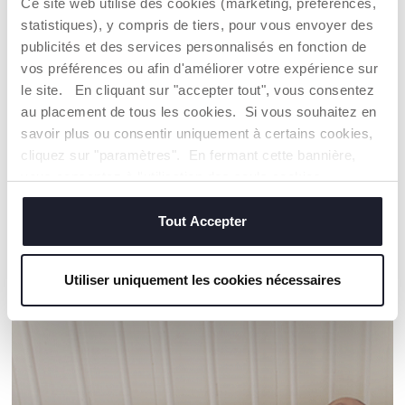
Ce site web utilise des cookies (marketing, préférences,
Coton cultivé selon un programme dont l'objectif est de
statistiques), y compris de tiers, pour vous envoyer des
mettre sur le marché des fils certifiés de coton cultivé
dans le respect des principes qui en font un coton
publicités et des services personnalisés en fonction de
DURABLE sur un plan environnemental, économique et
vos préférences ou afin d'améliorer votre expérience sur
social.
le site. En cliquant sur "accepter tout", vous consentez
Toute la chaîne d'approvisionnement et de production fait
au placement de tous les cookies. Si vous souhaitez en
l'objet d'une traçabilité et des mêmes mesures de
durabilité.
savoir plus ou consentir uniquement à certains cookies,
cliquez sur "paramètres". En fermant cette bannière,
vous consentez à l'utilisation des seuls cookies
Trouver un Revendeur
techniques, qui sont essentiels au service demandé.
Tout Accepter
NOS RECOMMANDATIONS
Utiliser uniquement les cookies nécessaires